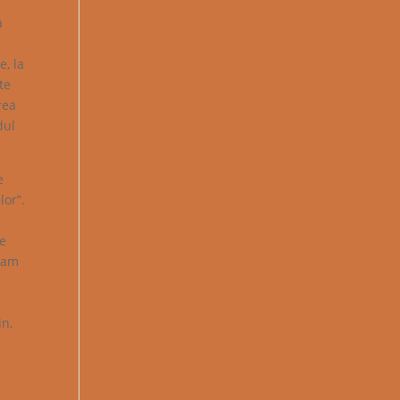
a
e, la
te
rea
dul
e
lor”.
pe
deam
in,
,