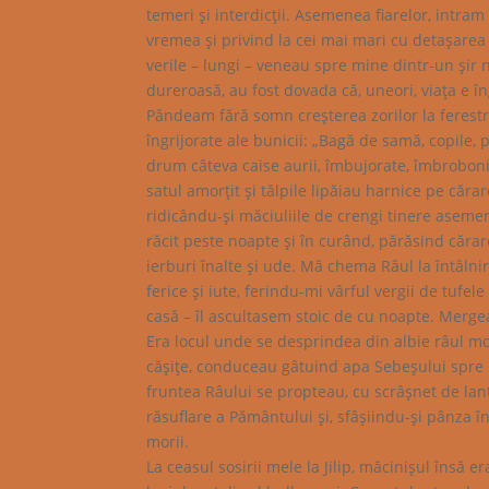
temeri şi interdicţii. Asemenea fiarelor, intram 
vremea şi privind la cei mai mari cu detaşarea c
verile – lungi – veneau spre mine dintr-un şir
dureroasă, au fost dovada că, uneori, viaţa e î
Pândeam fără somn creşterea zorilor la ferestre
îngrijorate ale bunicii: „Bagă de samă, copil
drum câteva caise aurii, îmbujorate, îmbrobon
satul amorţit şi tălpile lipăiau harnice pe căra
ridicându-şi măciuliile de crengi tinere ase
răcit peste noapte şi în curând, părăsind cărar
ierburi înalte şi ude. Mă chema Râul la întâln
ferice şi iute, ferindu-mi vârful vergii de tufe
casă – îl ascultasem stoic de cu noapte. Mergea
Era locul unde se desprindea din albie râul mor
căşiţe, conduceau gâtuind apa Sebeşului spre b
fruntea Râului se propteau, cu scrâşnet de lanţu
răsuflare a Pământului şi, sfâşiindu-şi pânza în
morii.
La ceasul sosirii mele la Jilip, măcinişul însă 