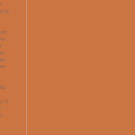
i
ic şi
tele
tru
ă
rt,
ăn,
rin
n
lip.
ş, în
o
l
e