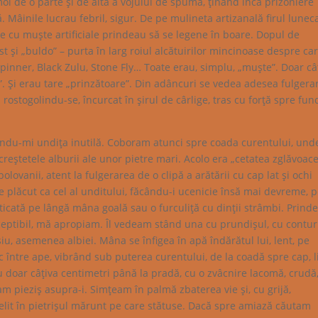
ol de o parte şi de alta a vojului de spumă, ţinând încă prizoniere
ă. Mâinile lucrau febril, sigur. De pe mulineta artizanală firul lunec
ele cu muşte artificiale prindeau să se legene în boare. Dopul de
st şi „buldo” – purta în larg roiul alcătuirilor mincinoase despre car
inner, Black Zulu, Stone Fly… Toate erau, simplu, „muşte”. Doar câ
e”. Şi erau tare „prinzătoare”. Din adâncuri se vedea adesea fulgera
rostogolindu-se, încurcat în şirul de cârlige, tras cu forţă spre fun
ăcându-mi undiţa inutilă. Coboram atunci spre coada curentului, und
eştetele alburii ale unor pietre mari. Acolo era „cetatea zglăvoace
lovanii, atent la fulgerarea de o clipă a arătării cu cap lat şi ochi
e plăcut ca cel al unditului, făcându-i ucenicie însă mai devreme, 
isticată pe lângă mâna goală sau o furculiţă cu dinţii strâmbi. Prin
rceptibil, mă apropiam. Îl vedeam stând una cu prundişul, cu contur
u, asemenea albiei. Mâna se înfigea în apă îndărătul lui, lent, pe
c între ape, vibrând sub puterea curentului, de la coadă spre cap, l
doar câţiva centimetri până la pradă, cu o zvâcnire lacomă, crudă
m pieziş asupra-i. Simţeam în palmă zbaterea vie şi, cu grijă,
lit în pietrişul mărunt pe care stătuse. Dacă spre amiază căutam