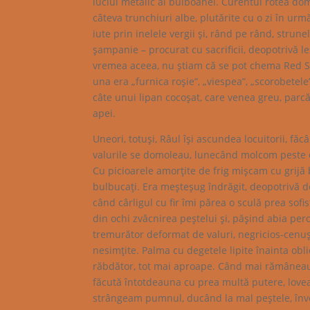
luciul metalic al bulboanei. Curentul rotea dom
câteva trunchiuri albe, plutărite cu o zi în urm
iute prin inelele vergii şi, rând pe rând, strun
şampanie – procurat cu sacrificii, deopotrivă le
vremea aceea, nu ştiam că se pot chema Red Sp
una era „furnica roşie”, „viespea”, „scorobetel
câte unui lipan cocoşat, care venea greu, parcă 
apei.
Uneori, totuşi, Râul îşi ascundea locuitorii, f
valurile se domoleau, lunecând molcom peste cr
Cu picioarele amorţite de frig mişcam cu grijă bo
bulbucaţi. Era meşteşug îndrăgit, deopotrivă d
când cârligul cu fir îmi părea o sculă prea sof
din ochi zvâcnirea peştelui şi, păşind abia pe
tremurător deformat de valuri, negricios-cenuşi
nesimţite. Palma cu degetele lipite înainta obli
răbdător, tot mai aproape. Când mai rămâneau 
făcută întotdeauna cu prea multă putere, lovea
strângeam pumnul, ducând la mal peştele, înve