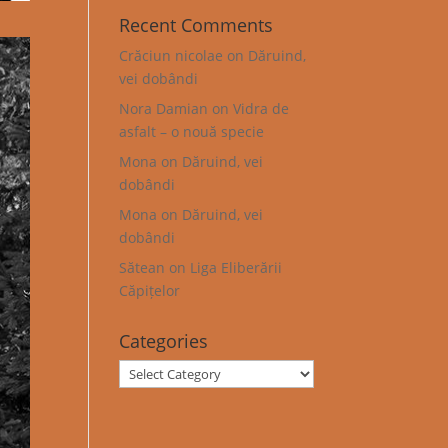
Recent Comments
Crăciun nicolae
on
Dăruind,
vei dobândi
Nora Damian
on
Vidra de
asfalt – o nouă specie
Mona
on
Dăruind, vei
dobândi
Mona
on
Dăruind, vei
dobândi
Sătean
on
Liga Eliberării
Căpițelor
Categories
Categories