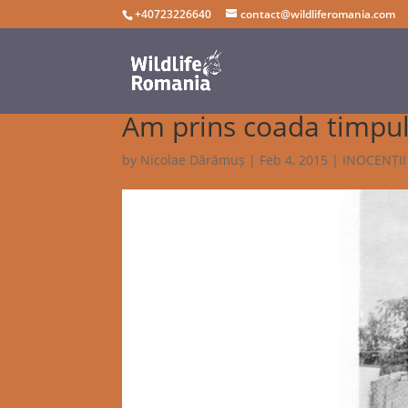
+40723226640
contact@wildliferomania.com
Am prins coada timpul
by
Nicolae Dărămuș
|
Feb 4, 2015
|
INOCENȚII