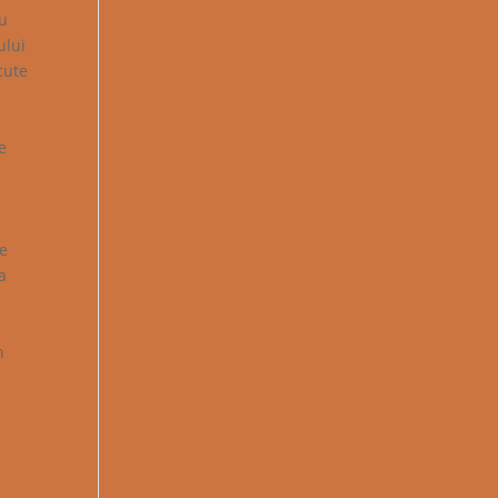
eu
ului
cute
e
de
a
i
n