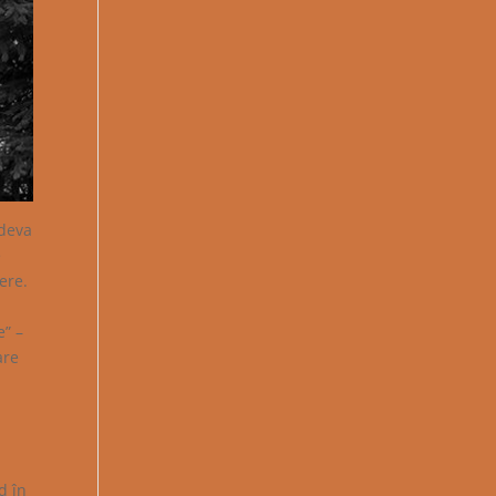
ndeva
e
ere.
e” –
are
d în