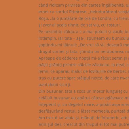
când ridicam privirea din cartea îngălbenită, 
eram cu Lordul Primrose, „neîndurătorul scoţian
Roşu, „la o jumătate de oră de Londra, cu trenul
şi zvonul acela tihnit, de sat viu, cu rosturi.
Pe nesimţite căldura s-a mai potolit şi vocile b
întâmpin, iar tata – aşa-i spuneam eu bunicului
şoptindu-mi tăinuit: „De vrei să vii, deseară 
dragul vorbei şi tata, ştiindu-mi nerăbdarea, n
Aproape de căderea nopţii mi-a făcut semn şi 
păşit grăbiţi printre sălciile zăvoiului, la deal
lemn, ce apărau malul de loviturile de berbec al
tras cu putere spre stâlpul neted, de care m-a
pantalonii scurţi.
Din buzunar, tata a scos un mosor lunguieţ cu
celălalt buzunar au apărut câteva zglăvoace mici,
înţepenit şi, cu degetul mare, a pipăit asprimea
desfăşurând restul, a lăsat momeala, purtată 
Am trecut iar albia şi, mânaţi de întuneric, am
arinişul des, crescut din trupul ei tot mai putr