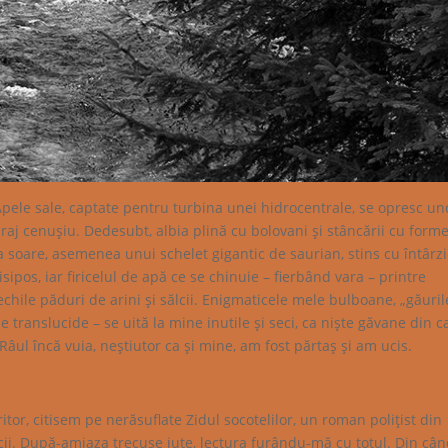
 Apele sale, captate pentru turbina unei hidrocentrale, se opresc u
raj cenuşiu. Dedesubt, albia plină cu bolovani şi stâncării cu form
 soare, asemenea unui schelet gigantic de saurian, stins cu întârzi
sipos, iar firicelul de apă ce se chinuie – fierbând vara – printre
chile păduri de arini şi sălcii. Enigmaticele mele bulboane, „găuril
e translucide – se uită la mine inutile şi seci, ca nişte găvane din c
Râul încă vuia, neştiutor ca şi mine, am fost părtaş şi am ucis.
itor, citisem pe nerăsuflate Zidul socotelilor, un roman poliţist din
nicii. După-amiaza trecuse iute, lectura furându-mă cu totul. Din cân