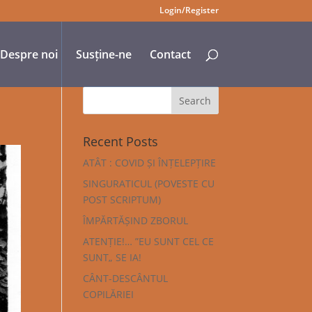
Login/Register
Despre noi
Susține-ne
Contact
Recent Posts
ATÂT : COVID ȘI ÎNȚELEPȚIRE
SINGURATICUL (POVESTE CU
POST SCRIPTUM)
ÎMPĂRTĂȘIND ZBORUL
ATENȚIE!… ”EU SUNT CEL CE
SUNT„ SE IA!
CÂNT-DESCÂNTUL
COPILĂRIEI