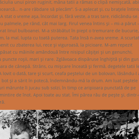
ciulia unui piron ruginit, mâna tatii a rămas o clipă nemişcată, ab
cearcă… n-are răbdare să plecăm”. S-a aplecat şi, cu braţele întins
 stat o vreme aşa, încordat şi, fără veste, a tras tare, ridicându-se.
 palmele, pe rând, cât mai larg. Firul venea întins şi – mi-a părut 
iorat linul bulboanei. M-a străbătut în piept o tremurare de bucurie
um, la mal, lupta cu toată puterea. Tata însă n-avea vreme. A scurta
nit cu zbaterea lui, rece şi viguroasă, la picioare. M-am repezit
apăsat cu mâinile amândouă între nisipul căşiţei şi un genunchi,
cu puncte roşii, mari şi rare. Zglăvoaca dispăruse înghiţită şi din gu
ra de cânepă. Strâns, cu mişcare înceată şi fermă, degetele tatii l
A lovit o dată, tare şi scurt, ceafa peştelui de un bolovan, lăsându-l
gă bot şi a sărit în potecă, îndemnându-mă la drum. Am luat peştele
luri mărunte îi jucau sub solzi, în timp ce aripioara punctată de pe
intire de înot. Apoi toate au stat. Îmi părea rău de peşte şi, dintr-
ră.