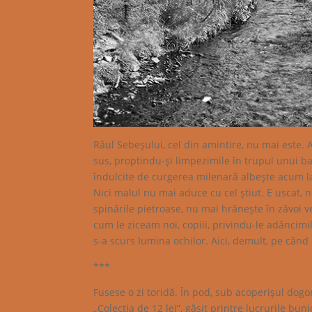
Râul Sebeşului, cel din amintire, nu mai este.
sus, proptindu-şi limpezimile în trupul unui ba
îndulcite de curgerea milenară albeşte acum la
Nici malul nu mai aduce cu cel ştiut. E uscat, ni
spinările pietroase, nu mai hrăneşte în zăvoi ve
cum le ziceam noi, copiii, privindu-le adâncimil
s-a scurs lumina ochilor. Aici, demult, pe când 
***
Fusese o zi toridă. În pod, sub acoperişul dogor
„Colecţia de 12 lei”, găsit printre lucrurile bu