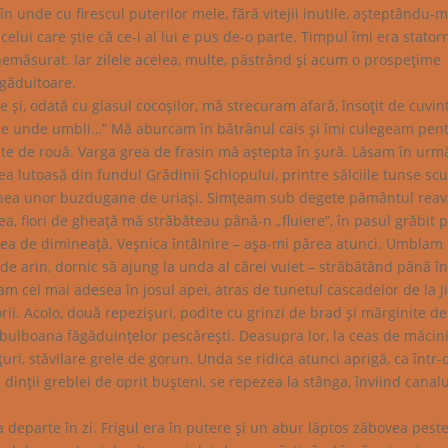
în unde cu firescul puterilor mele, fără vitejii inutile, aşteptându-m
elui care ştie că ce-i al lui e pus de-o parte. Timpul îmi era statorn
 nemăsurat. Iar zilele acelea, multe, păstrând şi acum o prospeţime
ngăduitoare.
 şi, odată cu glasul cocoşilor, mă strecuram afară, însoţit de cuvin
e, pe unde umbli…” Mă aburcam în bătrânul cais şi îmi culegeam pen
ite de rouă. Varga grea de frasin mă aştepta în şură. Lăsam în urm
rea lutoasă din fundul Grădinii Şchiopului, printre sălciile tunse scu
menea unor buzdugane de uriaşi. Simţeam sub degete pământul reav
ea, fiori de gheaţă mă străbăteau până-n „fluiere”, în pasul grăbit p
irea de dimineaţă. Veşnica întâlnire – aşa-mi părea atunci. Umblam
le de arin, dornic să ajung la unda al cărei vuiet – străbătând până î
m cel mai adesea în josul apei, atras de tunetul cascadelor de la Ji
ii. Acolo, două repezişuri, podite cu grinzi de brad şi mărginite de
ulboana făgăduinţelor pescăreşti. Deasupra lor, la ceas de măcini
ri, stăvilare grele de gorun. Unda se ridica atunci aprigă, ca într-
 dinţii greblei de oprit buşteni, se repezea la stânga, înviind canalu
era departe în zi. Frigul era în putere şi un abur lăptos zăbovea pest