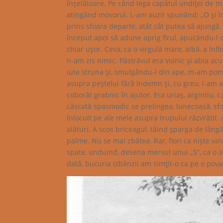
înşelătoare. Pe când lega capătul undiţei de mă
atingând mosorul. L-am auzit spunând: „O şi în
prins sfoara departe, atât cât putea să ajungă. A
început apoi să adune aprig firul, apucându-l cu
chiar uşor. Ceva, ca o virgulă mare, albă, a înf
n-am zis nimic. Păstrăvul era voinic şi abia ac
iute struna şi, smulgându-l din ape, m-am pome
asupra peştelui fără îndemn şi, cu greu, l-am 
coborât grabnic în ajutor. Era uriaş, argintiu, 
căscată spasmodic se prelingea, lunecoasă, sfoa
înlocuit pe ale mele asupra trupului răzvrătit. 
alături. A scos briceagul, tăind şparga de lân
palme. Nu se mai zbătea. Rar, fiori ca nişte va
spate, unduind, desena mersul unui „S”, ca o am
dată, bucuria izbânzii am simţit-o ca pe o pova