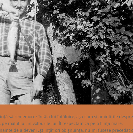
tinţă să rememorez întâia lui întâlnire, aşa cum şi amintirile despr
e malul lui, în volburile lui. Îl respectam ca pe o fiinţă mare,
, înainte de a deveni „ştiinţă” ori obişnuinţă, nu-mi fusese precedat 