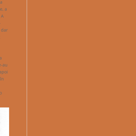
ia
e, a
 A
–
, dar
t
ra
e-au
 apoi
 în
o