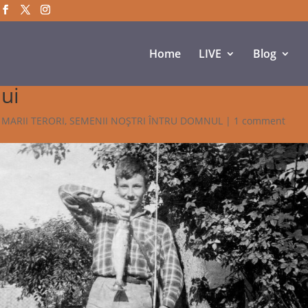
Home
LIVE
Blog
ui
 MARII TERORI
,
SEMENII NOŞTRI ÎNTRU DOMNUL
|
1 comment