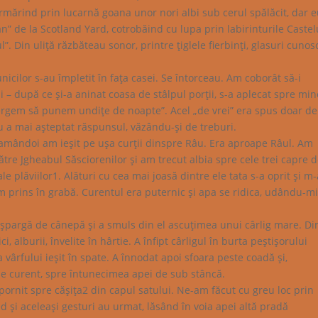
urmărind prin lucarnă goana unor nori albi sub cerul spălăcit, dar 
” de la Scotland Yard, cotrobăind cu lupa prin labirinturile Castel
”. Din uliţă răzbăteau sonor, printre ţiglele fierbinţi, glasuri cunos
unicilor s-au împletit în faţa casei. Se întorceau. Am coborât să-i
 – după ce şi-a aninat coasa de stâlpul porţii, s-a aplecat spre min
mergem să punem undiţe de noapte”. Acel „de vrei” era spus doar de
u a mai aşteptat răspunsul, văzându-şi de treburi.
amândoi am ieşit pe uşa curţii dinspre Râu. Era aproape Râul. Am
, către Jgheabul Săsciorenilor şi am trecut albia spre cele trei capre 
e plăviilor1. Alături cu cea mai joasă dintre ele tata s-a oprit şi m-
m prins în grabă. Curentul era puternic şi apa se ridica, udându-m
 şpargă de cânepă şi a smuls din el ascuţimea unui cârlig mare. Di
 alburii, învelite în hârtie. A înfipt cârligul în burta peştişorului
 vârfului ieşit în spate. A înnodat apoi sfoara peste coadă şi,
de curent, spre întunecimea apei de sub stâncă.
 pornit spre căşiţa2 din capul satului. Ne-am făcut cu greu loc prin
ed şi aceleaşi gesturi au urmat, lăsând în voia apei altă pradă