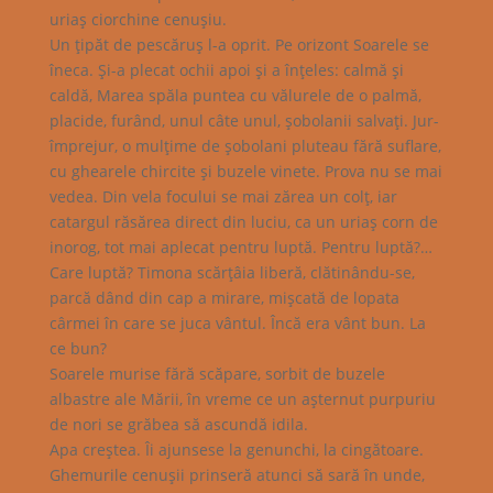
uriaş ciorchine cenuşiu.
Un ţipăt de pescăruş l-a oprit. Pe orizont Soarele se
îneca. Şi-a plecat ochii apoi şi a înţeles: calmă şi
caldă, Marea spăla puntea cu vălurele de o palmă,
placide, furând, unul câte unul, şobolanii salvaţi. Jur-
împrejur, o mulţime de şobolani pluteau fără suflare,
cu ghearele chircite şi buzele vinete. Prova nu se mai
vedea. Din vela focului se mai zărea un colţ, iar
catargul răsărea direct din luciu, ca un uriaş corn de
inorog, tot mai aplecat pentru luptă. Pentru luptă?…
Care luptă? Timona scărţâia liberă, clătinându-se,
parcă dând din cap a mirare, mişcată de lopata
cârmei în care se juca vântul. Încă era vânt bun. La
ce bun?
Soarele murise fără scăpare, sorbit de buzele
albastre ale Mării, în vreme ce un aşternut purpuriu
de nori se grăbea să ascundă idila.
Apa creştea. Îi ajunsese la genunchi, la cingătoare.
Ghemurile cenuşii prinseră atunci să sară în unde,