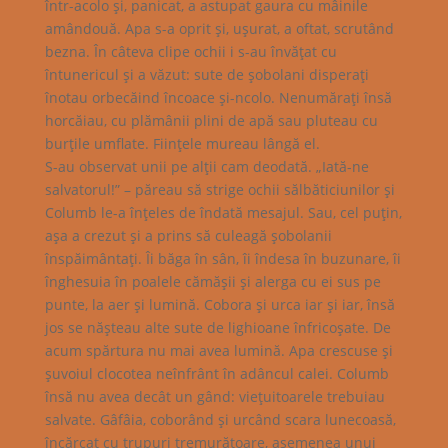
într-acolo şi, panicat, a astupat gaura cu mâinile
amândouă. Apa s-a oprit şi, uşurat, a oftat, scrutând
bezna. În câteva clipe ochii i s-au învăţat cu
întunericul şi a văzut: sute de şobolani disperaţi
înotau orbecăind încoace şi-ncolo. Nenumăraţi însă
horcăiau, cu plămânii plini de apă sau pluteau cu
burţile umflate. Fiinţele mureau lângă el.
S-au observat unii pe alţii cam deodată. „Iată-ne
salvatorul!” – păreau să strige ochii sălbăticiunilor şi
Columb le-a înţeles de îndată mesajul. Sau, cel puţin,
aşa a crezut şi a prins să culeagă şobolanii
înspăimântaţi. Îi băga în sân, îi îndesa în buzunare, îi
înghesuia în poalele cămăşii şi alerga cu ei sus pe
punte, la aer şi lumină. Cobora şi urca iar şi iar, însă
jos se năşteau alte sute de lighioane înfricoşate. De
acum spărtura nu mai avea lumină. Apa crescuse şi
şuvoiul clocotea neînfrânt în adâncul calei. Columb
însă nu avea decât un gând: vieţuitoarele trebuiau
salvate. Gâfâia, coborând şi urcând scara lunecoasă,
încărcat cu trupuri tremurătoare, asemenea unui