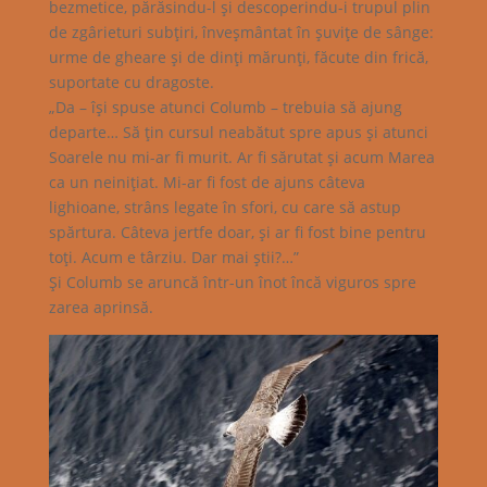
bezmetice, părăsindu-l şi descoperindu-i trupul plin
de zgârieturi subţiri, înveşmântat în şuviţe de sânge:
urme de gheare şi de dinţi mărunţi, făcute din frică,
suportate cu dragoste.
„Da – îşi spuse atunci Columb – trebuia să ajung
departe… Să ţin cursul neabătut spre apus şi atunci
Soarele nu mi-ar fi murit. Ar fi sărutat şi acum Marea
ca un neiniţiat. Mi-ar fi fost de ajuns câteva
lighioane, strâns legate în sfori, cu care să astup
spărtura. Câteva jertfe doar, şi ar fi fost bine pentru
toţi. Acum e târziu. Dar mai ştii?…”
Şi Columb se aruncă într-un înot încă viguros spre
zarea aprinsă.