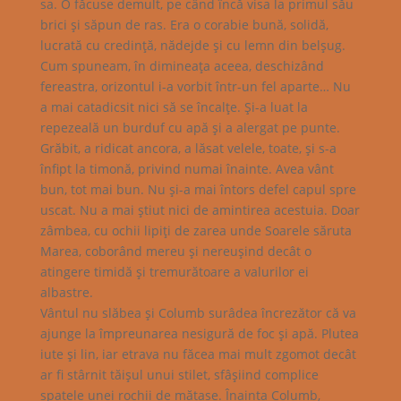
sa. O făcuse demult, pe când încă visa la primul său
brici şi săpun de ras. Era o corabie bună, solidă,
lucrată cu credinţă, nădejde şi cu lemn din belşug.
Cum spuneam, în dimineaţa aceea, deschizând
fereastra, orizontul i-a vorbit într-un fel aparte… Nu
a mai catadicsit nici să se încalţe. Şi-a luat la
repezeală un burduf cu apă şi a alergat pe punte.
Grăbit, a ridicat ancora, a lăsat velele, toate, şi s-a
înfipt la timonă, privind numai înainte. Avea vânt
bun, tot mai bun. Nu şi-a mai întors defel capul spre
uscat. Nu a mai ştiut nici de amintirea acestuia. Doar
zâmbea, cu ochii lipiţi de zarea unde Soarele săruta
Marea, coborând mereu şi nereuşind decât o
atingere timidă şi tremurătoare a valurilor ei
albastre.
Vântul nu slăbea şi Columb surâdea încrezător că va
ajunge la împreunarea nesigură de foc şi apă. Plutea
iute şi lin, iar etrava nu făcea mai mult zgomot decât
ar fi stârnit tăişul unui stilet, sfâşiind complice
spatele unei rochii de mătase. Înainta Columb,