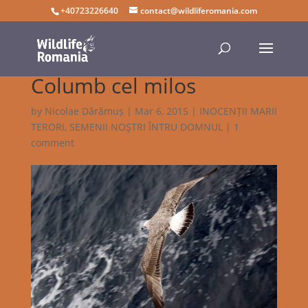
+40723226640
contact@wildliferomania.com
Columb cel milos
by
Nicolae Dărămuș
|
Mar 6, 2015
|
INOCENȚII MARII
TERORI
,
SEMENII NOŞTRI ÎNTRU DOMNUL
|
1
comment