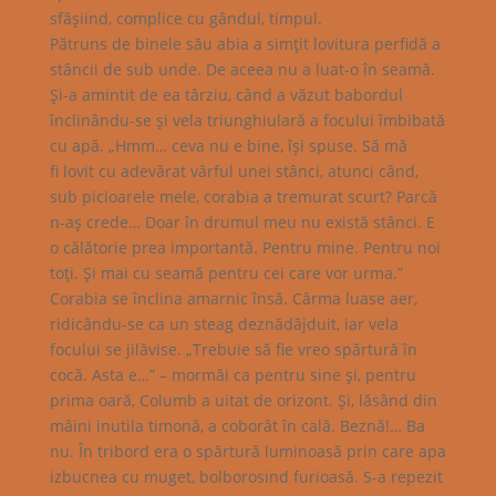
sfâşiind, complice cu gândul, timpul.
Pătruns de binele său abia a simţit lovitura perfidă a
stâncii de sub unde. De aceea nu a luat-o în seamă.
Şi-a amintit de ea târziu, când a văzut babordul
înclinându-se şi vela triunghiulară a focului îmbibată
cu apă. „Hmm… ceva nu e bine, îşi spuse. Să mă
fi lovit cu adevărat vârful unei stânci, atunci când,
sub picioarele mele, corabia a tremurat scurt? Parcă
n-aş crede… Doar în drumul meu nu există stânci. E
o călătorie prea importantă. Pentru mine. Pentru noi
toţi. Şi mai cu seamă pentru cei care vor urma.”
Corabia se înclina amarnic însă. Cârma luase aer,
ridicându-se ca un steag deznădăjduit, iar vela
focului se jilăvise. „Trebuie să fie vreo spărtură în
cocă. Asta e…” – mormăi ca pentru sine şi, pentru
prima oară, Columb a uitat de orizont. Şi, lăsând din
mâini inutila timonă, a coborât în cală. Beznă!… Ba
nu. În tribord era o spărtură luminoasă prin care apa
izbucnea cu muget, bolborosind furioasă. S-a repezit