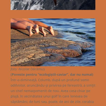
foto: Nicolae
Dărămuș
(Poveste pentru “ecologiștii-caviar”, dar nu numai)
Într-o dimineaţă, Columb, după un profund somn
odihnitor, aruncându-şi privirea pe fereastră, a simţit
un chef nemaipomenit de nou. Avea casa chiar pe
plajă, în vecinătatea unui golf în care lenevea de
săptămâni, de luni sau, poate, de ani de zile, corabia