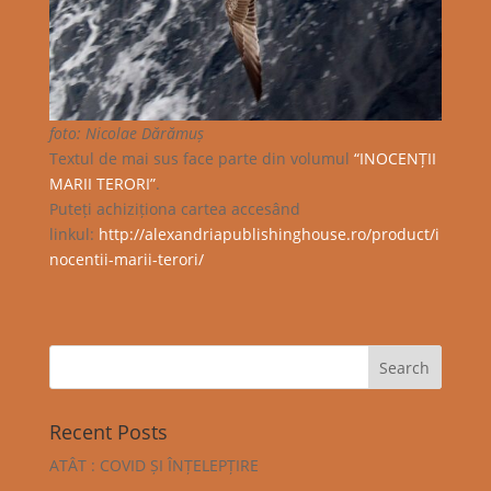
foto: Nicolae Dărămuș
Textul de mai sus face parte din volumul
“INOCENȚII
MARII TERORI”
.
Puteți achiziționa cartea accesând
linkul:
http://alexandriapublishinghouse.ro/product/i
nocentii-marii-terori/
Recent Posts
ATÂT : COVID ȘI ÎNȚELEPȚIRE