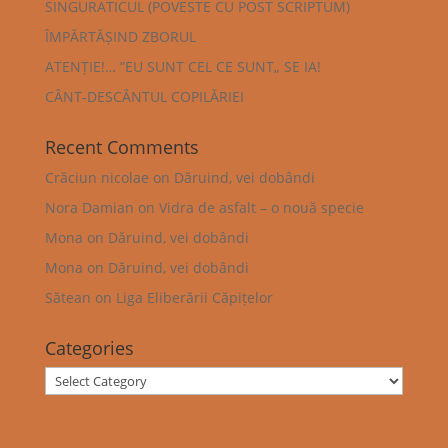
SINGURATICUL (POVESTE CU POST SCRIPTUM)
ÎMPĂRTĂȘIND ZBORUL
ATENȚIE!… ”EU SUNT CEL CE SUNT„ SE IA!
CÂNT-DESCÂNTUL COPILĂRIEI
Recent Comments
Crăciun nicolae
on
Dăruind, vei dobândi
Nora Damian
on
Vidra de asfalt – o nouă specie
Mona
on
Dăruind, vei dobândi
Mona
on
Dăruind, vei dobândi
Sătean
on
Liga Eliberării Căpițelor
Categories
Categories