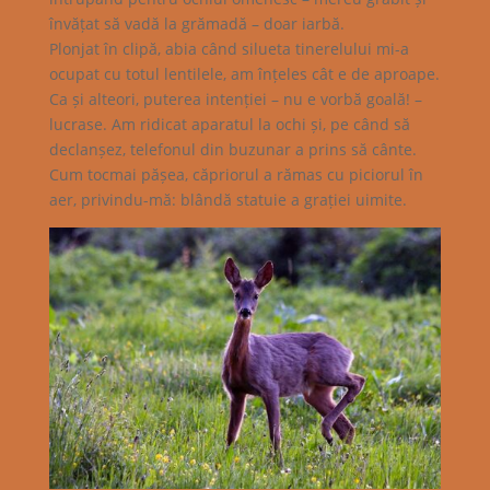
învățat să vadă la grămadă – doar iarbă.
Plonjat în clipă, abia când silueta tinerelului mi-a
ocupat cu totul lentilele, am înțeles cât e de aproape.
Ca și alteori, puterea intenției – nu e vorbă goală! –
lucrase. Am ridicat aparatul la ochi și, pe când să
declanșez, telefonul din buzunar a prins să cânte.
Cum tocmai pășea, căpriorul a rămas cu piciorul în
aer, privindu-mă: blândă statuie a grației uimite.