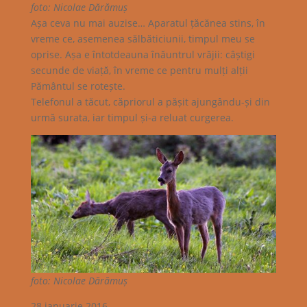
foto: Nicolae Dărămuș
Așa ceva nu mai auzise… Aparatul țăcănea stins, în
vreme ce, asemenea sălbăticiunii, timpul meu se
oprise. Așa e întotdeauna înăuntrul vrăjii: câștigi
secunde de viață, în vreme ce pentru mulți alții
Pământul se rotește.
Telefonul a tăcut, căpriorul a pășit ajungându-și din
urmă surata, iar timpul și-a reluat curgerea.
foto: Nicolae Dărămuș
28 ianuarie 2016