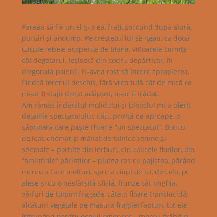
Păreau să fie un el și o ea, frați, socotind după alură,
purtări și anotimp. Pe creștetul lui se ițeau, ca două
cucuie rebele acoperite de blană, viitoarele cornițe
cât degetarul. Ieșiseră din codru depărtișor, în
diagonala poienii. N-avea rost să încerc apropierea,
fiindcă terenul deschis, fără vreo tufă cât de mică ce
mi-ar fi slujit drept adăpost, m-ar fi trădat.
Am rămas îndărătul molidului și binoclul mi-a oferit
detaliile spectacolului; căci, privită de aproape, o
căprioară care paște chiar e ”un spectacol”. Boticul
delicat, chemat și mânat de tainice semne și
semnale – pornite din ierburi, din calicele florilor, din
”amintirile” părinților – plutea ras cu pajiștea, părând
mereu a face mofturi, spre a ciupi de ici, de colo, pe
alese și cu o nesfârșită sfială, frunze cât unghia,
vârfuri de tulpini fragede, câte-o floare translucidă;
alcătuiri vegetale pe măsura fragilei făpturi, tot ele
întrupând pentru ochiul omenesc – mereu grăbit și