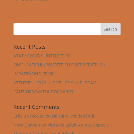
Recent Posts
ATÂT : COVID ȘI ÎNȚELEPȚIRE
SINGURATICUL (POVESTE CU POST SCRIPTUM)
ÎMPĂRTĂȘIND ZBORUL
ATENȚIE!… ”EU SUNT CEL CE SUNT„ SE IA!
CÂNT-DESCÂNTUL COPILĂRIEI
Recent Comments
Crăciun nicolae
on
Dăruind, vei dobândi
Nora Damian
on
Vidra de asfalt – o nouă specie
Mona
on
Dăruind, vei dobândi