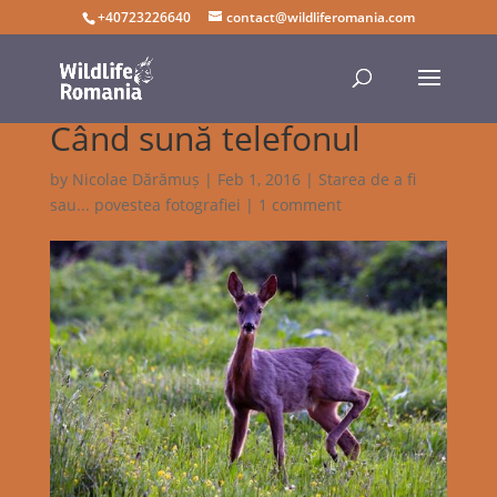
+40723226640
contact@wildliferomania.com
Când sună telefonul
by
Nicolae Dărămuș
|
Feb 1, 2016
|
Starea de a fi
sau... povestea fotografiei
|
1 comment