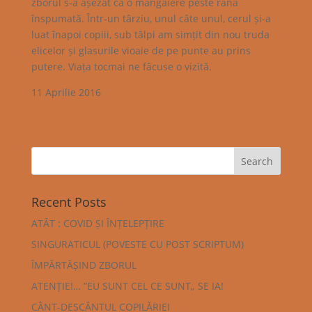
zborul s-a așezat ca o mângâiere peste rana
înspumată. Într-un târziu, unul câte unul, cerul și-a
luat înapoi copiii, sub tălpi am simțit din nou truda
elicelor și glasurile vioaie de pe punte au prins
putere. Viața tocmai ne făcuse o vizită.
11 Aprilie 2016
Recent Posts
ATÂT : COVID ȘI ÎNȚELEPȚIRE
SINGURATICUL (POVESTE CU POST SCRIPTUM)
ÎMPĂRTĂȘIND ZBORUL
ATENȚIE!… ”EU SUNT CEL CE SUNT„ SE IA!
CÂNT-DESCÂNTUL COPILĂRIEI