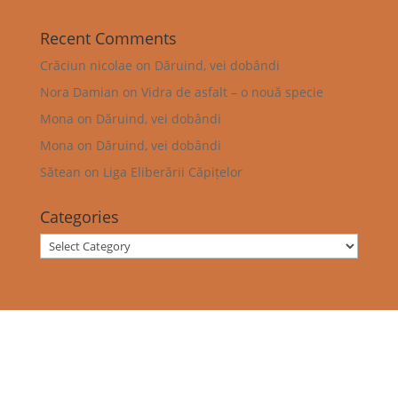
Recent Comments
Crăciun nicolae
on
Dăruind, vei dobândi
Nora Damian
on
Vidra de asfalt – o nouă specie
Mona
on
Dăruind, vei dobândi
Mona
on
Dăruind, vei dobândi
Sătean
on
Liga Eliberării Căpițelor
Categories
Categories