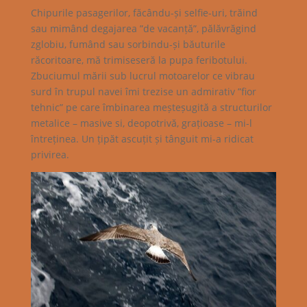
Chipurile pasagerilor, făcându-și selfie-uri, trăind
sau mimând degajarea ”de vacanță”, pălăvrăgind
zglobiu, fumând sau sorbindu-și băuturile
răcoritoare, mă trimiseseră la pupa feribotului.
Zbuciumul mării sub lucrul motoarelor ce vibrau
surd în trupul navei îmi trezise un admirativ ”fior
tehnic” pe care îmbinarea meșteșugită a structurilor
metalice – masive si, deopotrivă, grațioase – mi-l
întreținea. Un țipăt ascuțit și tânguit mi-a ridicat
privirea.