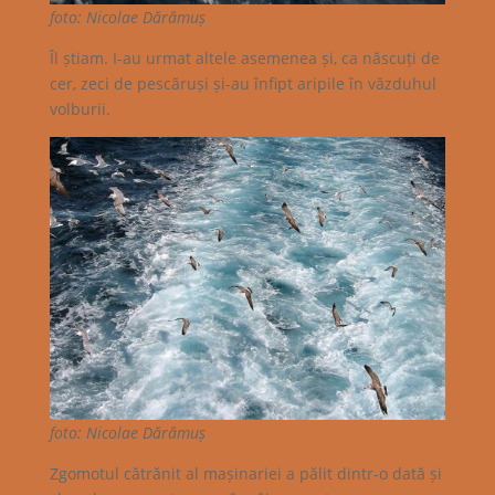
foto: Nicolae Dărămuș
Îl știam. I-au urmat altele asemenea și, ca născuți de
cer, zeci de pescăruși și-au înfipt aripile în văzduhul
volburii.
foto: Nicolae Dărămuș
Zgomotul cătrănit al mașinariei a pălit dintr-o dată și