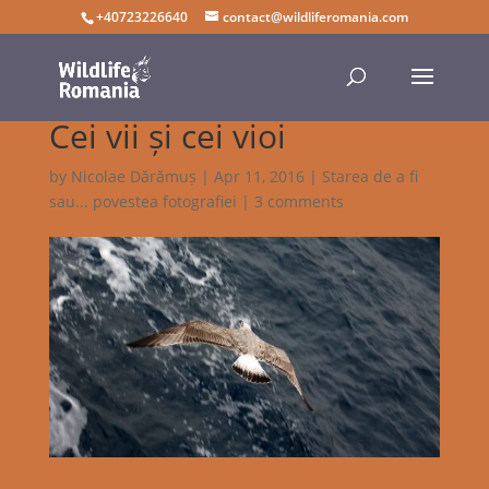
+40723226640
contact@wildliferomania.com
Cei vii și cei vioi
by
Nicolae Dărămuș
|
Apr 11, 2016
|
Starea de a fi
sau... povestea fotografiei
|
3 comments