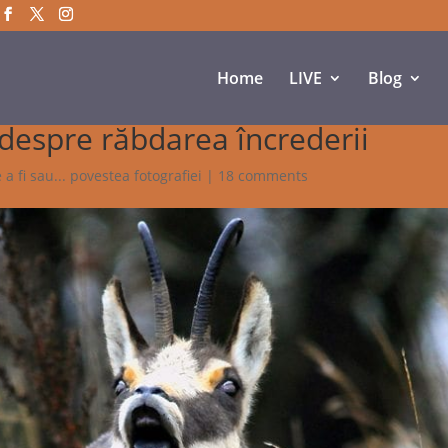
Home
LIVE
Blog
u despre răbdarea încrederii
 a fi sau... povestea fotografiei
|
18 comments