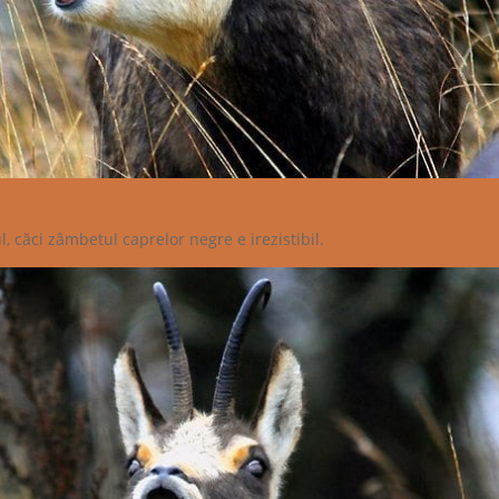
 căci zâmbetul caprelor negre e irezistibil.