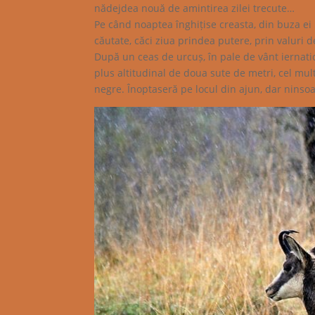
nădejdea nouă de amintirea zilei trecute…
Pe când noaptea înghițise creasta, din buza ei
căutate, căci ziua prindea putere, prin valuri 
După un ceas de urcuș, în pale de vânt iernatic
plus altitudinal de doua sute de metri, cel mult
negre. Înoptaseră pe locul din ajun, dar ninsoa