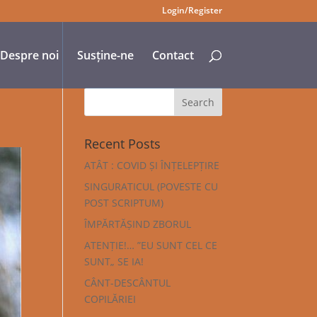
Login/Register
Despre noi
Susține-ne
Contact
Recent Posts
ATÂT : COVID ȘI ÎNȚELEPȚIRE
SINGURATICUL (POVESTE CU
POST SCRIPTUM)
ÎMPĂRTĂȘIND ZBORUL
ATENȚIE!… ”EU SUNT CEL CE
SUNT„ SE IA!
CÂNT-DESCÂNTUL
COPILĂRIEI