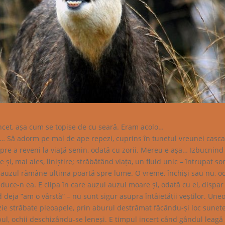
ncet, așa cum se topise de cu seară. Eram acolo…
… Să adorm pe mal de ape repezi, cuprins în tunetul vreunei casc
spre a reveni la viață senin, odată cu zorii. Mereu e așa… Izbucnind
și, mai ales, liniștire; străbătând viața, un fluid unic – întrupat so
 auzul rămâne ultima poartă spre lume. O vreme, închiși sau nu, oc
ce-n ea. E clipa în care auzul auzul moare și, odată cu el, dispar
d deja ”am o vârstă” – nu sunt sigur asupra întâietății veștilor. Uneo
zie străbate pleoapele, prin aburul destrămat făcându-și loc sunete
pul, ochii deschizându-se leneși. E timpul incert când gândul leagă