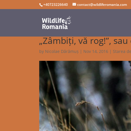
+40723226640
contact@wildliferomania.com
„Zâmbiți, vă rog!”, sa
by
Nicolae Dărămuș
|
Nov 14, 2016
|
Starea de