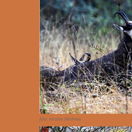
foto: Nicolae Dărămuș