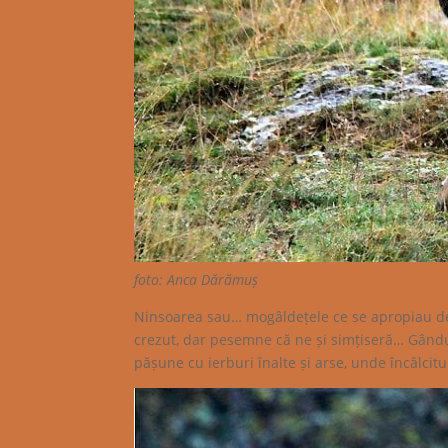
foto: Anca Dărămuș
Ninsoarea sau… mogâldețele ce se apropiau de 
crezut, dar pesemne că ne și simțiseră… Gândur
pășune cu ierburi înalte și arse, unde încâlcit