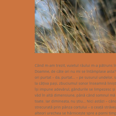
Când m-am trezit, vuietul râului m-a pătruns î
Doamne, de câte ori nu mi se întâmplase asta?
ori purtat – da, purtat… – pe susurul undelor, 
la câțiva pași, zbuciumul sonor înseamnă liniște 
își impune adevărul, gândurile se limpezesc și
văd în altă dimensiune, până când somnul mă du
toate. Iar dimineata, nu știu… Nici astăzi – cân
strecurată prin pânza cortului – o ceață străve
alteori urechea se hărnicește spre a porni tim