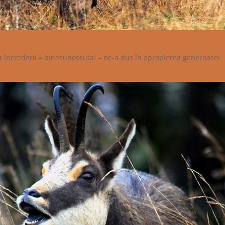
a încrederii – binecunoscuta! – ne-a dus în apropierea generoasei