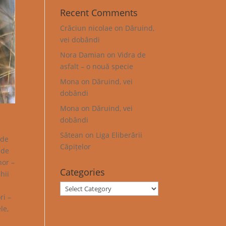
Recent Comments
Crăciun nicolae
on
Dăruind,
vei dobândi
Nora Damian
on
Vidra de
asfalt – o nouă specie
Mona
on
Dăruind, vei
dobândi
Mona
on
Dăruind, vei
dobândi
Sătean
on
Liga Eliberării
ade
Căpițelor
 de
nor –
Categories
hii
Categories
ri –
le,