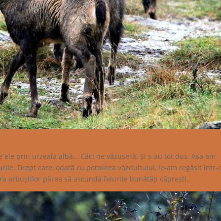
ele prin urzeala albă… Căci ne văzuseră. Și s-au tot dus. Așa am
ile. Drept care, odată cu potolirea văzduhului, le-am regăsit într-
ura arbuștilor părea să ascundă felurite bunătăți căprești.