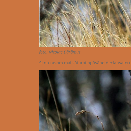
foto: Nicolae Dărămuș
Și nu ne-am mai săturat apăsând declanșatorul,