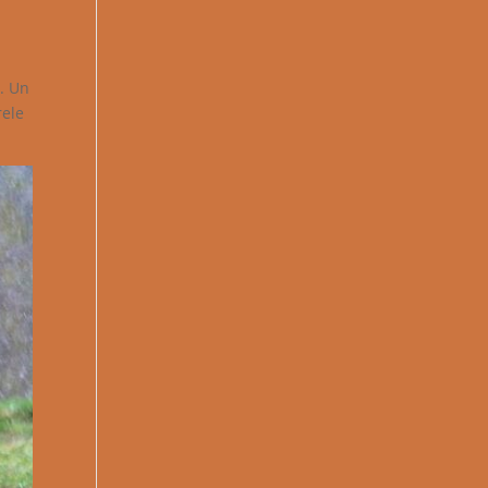
i. Un
rele