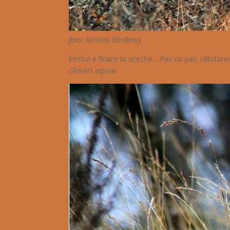
foto: Nicolae Dărămuș
Restul e floare la ureche… Pas cu pas, răbdare
cămări alpine.