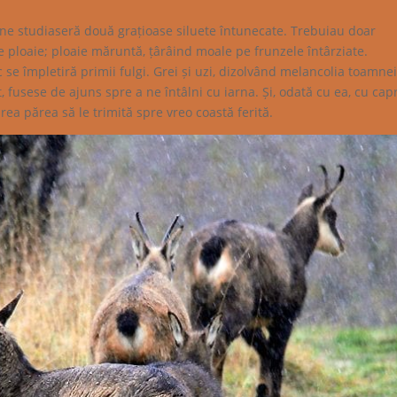
 ne studiaseră două grațioase siluete întunecate. Trebuiau doar
de ploaie; ploaie măruntă, țârâind moale pe frunzele întârziate.
 se împletiră primii fulgi. Grei și uzi, dizolvând melancolia toamne
, fusese de ajuns spre a ne întâlni cu iarna. Și, odată cu ea, cu cap
rea părea să le trimită spre vreo coastă ferită.