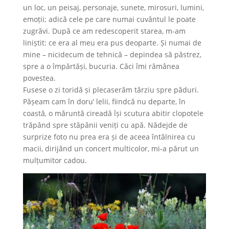
un loc, un peisaj, personaje, sunete, mirosuri, lumini,
emoții; adică cele pe care numai cuvântul le poate
zugrăvi. După ce am redescoperit starea, m-am
liniștit: ce era al meu era pus deoparte. Și numai de
mine – nicidecum de tehnică – depindea să păstrez,
spre a o împărtăși, bucuria. Căci îmi rămânea
povestea.
Fusese o zi toridă și plecaserăm târziu spre păduri.
Pășeam cam în doru’ lelii, fiindcă nu departe, în
coastă, o măruntă cireadă își scutura abitir clopotele
trăpând spre stăpânii veniți cu apă. Nădejde de
surprize foto nu prea era și de aceea întâlnirea cu
macii, dirijând un concert multicolor, mi-a părut un
mulțumitor cadou.