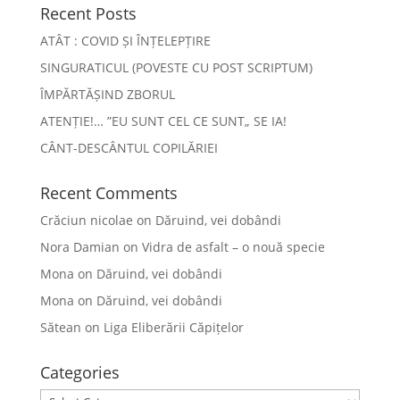
Recent Posts
ATÂT : COVID ȘI ÎNȚELEPȚIRE
SINGURATICUL (POVESTE CU POST SCRIPTUM)
ÎMPĂRTĂȘIND ZBORUL
ATENȚIE!… ”EU SUNT CEL CE SUNT„ SE IA!
CÂNT-DESCÂNTUL COPILĂRIEI
Recent Comments
Crăciun nicolae
on
Dăruind, vei dobândi
Nora Damian
on
Vidra de asfalt – o nouă specie
Mona
on
Dăruind, vei dobândi
Mona
on
Dăruind, vei dobândi
Sătean
on
Liga Eliberării Căpițelor
Categories
Categories