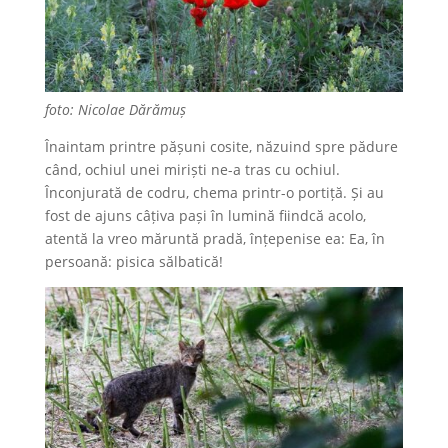
foto: Nicolae Dărămuș
Înaintam printre pășuni cosite, năzuind spre pădure
când, ochiul unei miriști ne-a tras cu ochiul.
Înconjurată de codru, chema printr-o portiță. Și au
fost de ajuns câțiva pași în lumină fiindcă acolo,
atentă la vreo măruntă pradă, înțepenise ea: Ea, în
persoană: pisica sălbatică!