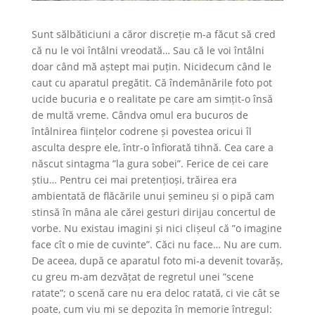
Sunt sălbăticiuni a căror discreție m-a făcut să cred
că nu le voi întâlni vreodată… Sau că le voi întâlni
doar când mă aștept mai puțin. Nicidecum când le
caut cu aparatul pregătit. Că îndemânările foto pot
ucide bucuria e o realitate pe care am simțit-o însă
de multă vreme. Cândva omul era bucuros de
întâlnirea ființelor codrene și povestea oricui îl
asculta despre ele, într-o înfiorată tihnă. Cea care a
născut sintagma ”la gura sobei”. Ferice de cei care
știu… Pentru cei mai pretențioși, trăirea era
ambientată de flăcările unui șemineu și o pipă cam
stinsă în mâna ale cărei gesturi dirijau concertul de
vorbe. Nu existau imagini și nici clișeul că ”o imagine
face cît o mie de cuvinte”. Căci nu face… Nu are cum.
De aceea, după ce aparatul foto mi-a devenit tovarăș,
cu greu m-am dezvățat de regretul unei ”scene
ratate”; o scenă care nu era deloc ratată, ci vie cât se
poate, cum viu mi se depozita în memorie întregul: