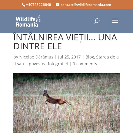
+40723226640
contact@wildliferomania.com
ÎNTÂLNIREA VIEȚII… UNA
DINTRE ELE
by
Nicolae Dărămuș
|
Jul 25, 2017
|
Blog
,
Starea de a
fi sau... povestea fotografiei
|
0 comments