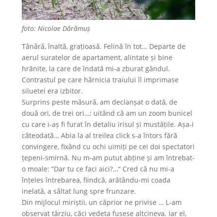
foto: Nicolae Dărămuș
Tânără, înaltă, grațioasă. Felină în tot… Departe de
aerul suratelor de apartament, alintate și bine
hrănite, la care de îndată mi-a zburat gândul.
Contrastul pe care hărnicia traiului îl imprimase
siluetei era izbitor.
Surprins peste măsură, am declanșat o dată, de
două ori, de trei ori…; uitând că am un zoom bunicel
cu care i-aș fi furat în detaliu irisul și mustățile. Așa-i
câteodată… Abia la al treilea click s-a întors fără
convingere, fixând cu ochi uimiți pe cei doi spectatori
țepeni-smirnă. Nu m-am putut abține și am întrebat-
o moale: ”Dar tu ce faci aici?…” Cred că nu mi-a
înțeles întrebarea, fiindcă, arătându-mi coada
inelată, a săltat lung spre frunzare.
Din mijlocul miriștii, un căprior ne privise … L-am
observat târziu, căci vedeta fusese altcineva. Iar el,