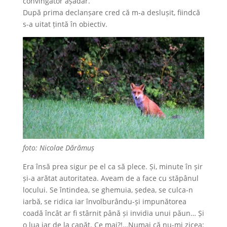
convingător așadar.
După prima declanșare cred că m-a deslușit, fiindcă
s-a uitat țintă în obiectiv.
foto: Nicolae Dărămuș
Era însă prea sigur pe el ca să plece. Și, minute în șir
și-a arătat autoritatea. Aveam de a face cu stăpânul
locului. Se întindea, se ghemuia, ședea, se culca-n
iarbă, se ridica iar învolburându-și impunătorea
coadă încât ar fi stârnit până și invidia unui păun… Și
o lua iar de la capăt. Ce mai?!…Numai că nu-mi zicea: