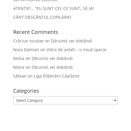
ATENȚIE!… ”EU SUNT CEL CE SUNT„ SE IA!
CÂNT-DESCÂNTUL COPILĂRIEI
Recent Comments
Crăciun nicolae
on
Dăruind, vei dobândi
Nora Damian
on
Vidra de asfalt – o nouă specie
Mona
on
Dăruind, vei dobândi
Mona
on
Dăruind, vei dobândi
Sătean
on
Liga Eliberării Căpițelor
Categories
Categories