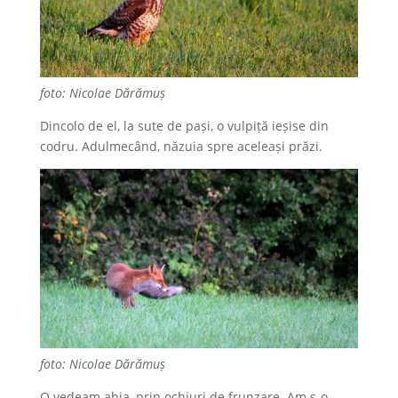
foto: Nicolae Dărămuș
Dincolo de el, la sute de pași, o vulpiță ieșise din
codru. Adulmecând, năzuia spre aceleași prăzi.
foto: Nicolae Dărămuș
O vedeam abia, prin ochiuri de frunzare. Am s-o