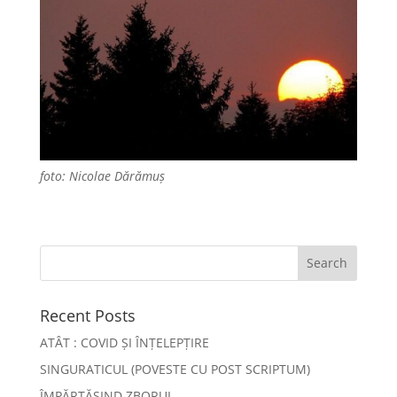
foto: Nicolae Dărămuș
Recent Posts
ATÂT : COVID ȘI ÎNȚELEPȚIRE
SINGURATICUL (POVESTE CU POST SCRIPTUM)
ÎMPĂRTĂȘIND ZBORUL