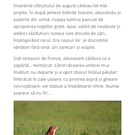
Înserările sfârșitului de august cădeau tot mai
pripite. În după-amieze blânde Soarele, adunându-și
puterile din urmă, risipea lumina panicat de
apropierea nopților grele. Apoi, sorbit de nevăzute și
adânci văzduhuri, luneca iute dincolo de zări,
însângerând cerul. Era ceasul lor: al discreților
vânători fără vină: ulii șorecari și vulpile.
Sub streașini de frunze, adunasem căldura ca o
șopârlă… Nemișcat. Când răcoarea umbrei m-a
învăluit, nu departe și-a oprit zborul întâiul pândar:
îmbrăcat în zale ușoare, cu privirea aspră și gheare
necruțătoare: vie statuie a înșelătoarei tihne. Numai
șoarece să nu fii!…