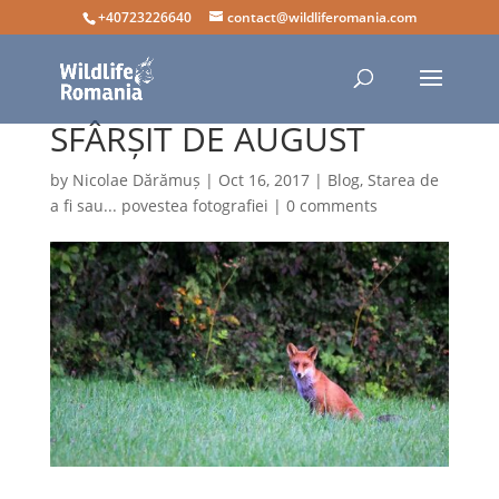
+40723226640
contact@wildliferomania.com
SFÂRȘIT DE AUGUST
by
Nicolae Dărămuș
|
Oct 16, 2017
|
Blog
,
Starea de
a fi sau... povestea fotografiei
|
0 comments