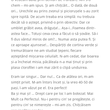
chem – mi-am spus. Și am chițcăit… O dată, de două
ori… Urechile au prins zvonul și piciorușele s-au zorit
spre ispită. De acum treaba era simplă: nu trebuia
decât să o aștept, privind-o prin obiectiv. Dar ce
umblet grăbit avea, drăguța!… Așa-i…Foamea dintr-
astea face… Totuși ceva-ceva a făcut-o să șovăie. Să-i
fi dus vântul miros de om?… Numai asta putea fi. Și
ce aproape ajunsese!… Despărțiți de cortina verde și
tremurătoare ne-am studiat țepeni, fiecare
așteptând mișcarea celuilalt. N-am cedat, dar boarea
și-a încheiat misia, păcăleala n-a mai ținut și prin
plasa clorofilei i-am mai zărit o clipă unduirea.
Eram iar singur… Dar nu!… Ca de atâtea ori, m-am
simțit privit. M-am întors încet și, la vreo 40-50 de
pași, l-am văzut pe el. Era perfect!
Ba și mai și! … Drept care pe loc l-am botezat: Mai
Mult ca Perfectul. Nu-i pentru cin’ se pregătește, ci
pentru cin’ se nimerește – mi-am zis. Chițcăisem