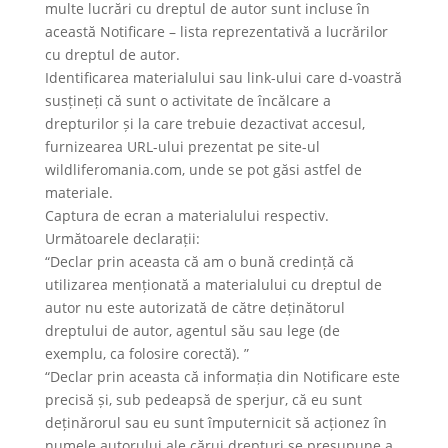
multe lucrări cu dreptul de autor sunt incluse în
această Notificare – lista reprezentativă a lucrărilor
cu dreptul de autor.
Identificarea materialului sau link-ului care d-voastră
susțineți că sunt o activitate de încălcare a
drepturilor și la care trebuie dezactivat accesul,
furnizearea URL-ului prezentat pe site-ul
wildliferomania.com, unde se pot găsi astfel de
materiale.
Captura de ecran a materialului respectiv.
Următoarele declarații:
“Declar prin aceasta că am o bună credință că
utilizarea menționată a materialului cu dreptul de
autor nu este autorizată de către deținătorul
dreptului de autor, agentul său sau lege (de
exemplu, ca folosire corectă). ”
“Declar prin aceasta că informația din Notificare este
precisă și, sub pedeapsă de sperjur, că eu sunt
deținărorul sau eu sunt împuternicit să acționez în
numele autorului ale cărui drepturi se presupune a