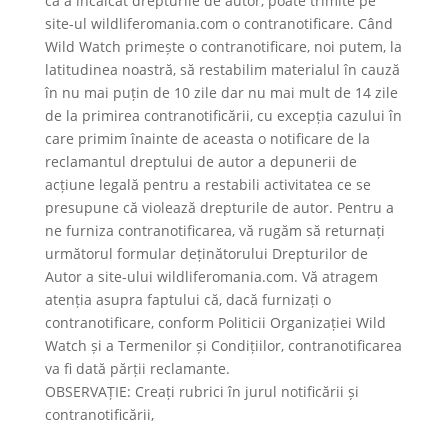
că a încălcat drepturile de autor, poate trimite pe
site-ul wildliferomania.com o contranotificare. Când
Wild Watch primește o contranotificare, noi putem, la
latitudinea noastră, să restabilim materialul în cauză
în nu mai puțin de 10 zile dar nu mai mult de 14 zile
de la primirea contranotificării, cu excepția cazului în
care primim înainte de aceasta o notificare de la
reclamantul dreptului de autor a depunerii de
acțiune legală pentru a restabili activitatea ce se
presupune că violează drepturile de autor. Pentru a
ne furniza contranotificarea, vă rugăm să returnați
următorul formular deținătorului Drepturilor de
Autor a site-ului wildliferomania.com. Vă atragem
atenția asupra faptului că, dacă furnizați o
contranotificare, conform Politicii Organizației Wild
Watch și a Termenilor și Condițiilor, contranotificarea
va fi dată părții reclamante.
OBSERVAȚIE: Creați rubrici în jurul notificării și
contranotificării,