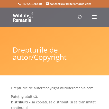
+40723226640
contact@wildliferomania.com
Drepturile de
autor/Copyright
Drepturile de autor/copyright wildliferomania.com
Puteți gratuit să:
Distribuiți
– să copiați, să distribuiți și să transmiteți
conținutul