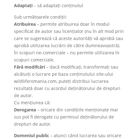
Adaptați
– să adaptați conținutul
Sub următoarele condiții:
Atribuirea
– permite atribuirea doar în modul
specificat de autor sau licențiator (nu în alt mod prin
care se sugerează că aceste autorități vă aprobă sau
aprobă utilizarea lucrării de către dumneavoastră).
În scopuri ne-comerciale – nu permite utilizarea în
scopuri comerciale.
Fără modifcări
– dacă modificați, transformați sau
alcătuiți o lucrare pe baza conținutului site-ului
wildliferomania.com, puteți distribui lucrarea
rezultată doar cu acordul deținătorului de drepturi
de autor.
Cu mențiunea că:
Derogarea
– oricare din condițiile menționate mai
sus pot fi derogate cu permisul deținătorului de
drepturi de autor.
Domeniul public
– atunci când lucrarea sau oricare