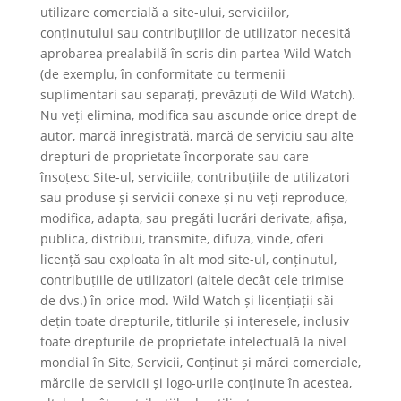
utilizare comercială a site-ului, serviciilor,
conținutului sau contribuțiilor de utilizator necesită
aprobarea prealabilă în scris din partea Wild Watch
(de exemplu, în conformitate cu termenii
suplimentari sau separați, prevăzuți de Wild Watch).
Nu veți elimina, modifica sau ascunde orice drept de
autor, marcă înregistrată, marcă de serviciu sau alte
drepturi de proprietate încorporate sau care
însoțesc Site-ul, serviciile, contribuțiile de utilizatori
sau produse și servicii conexe și nu veți reproduce,
modifica, adapta, sau pregăti lucrări derivate, afișa,
publica, distribui, transmite, difuza, vinde, oferi
licență sau exploata în alt mod site-ul, conținutul,
contribuțiile de utilizatori (altele decât cele trimise
de dvs.) în orice mod. Wild Watch și licențiații săi
dețin toate drepturile, titlurile și interesele, inclusiv
toate drepturile de proprietate intelectuală la nivel
mondial în Site, Servicii, Conținut și mărci comerciale,
mărcile de servicii și logo-urile conținute în acestea,