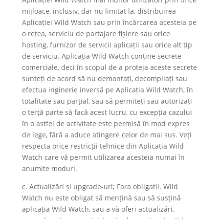
mijloace, inclusiv, dar nu limitat la, distribuirea
Aplicației Wild Watch sau prin încărcarea acesteia pe
o rețea, serviciu de partajare fișiere sau orice
hosting, furnizor de servicii aplicații sau orice alt tip
de serviciu. Aplicația Wild Watch conține secrete
comerciale, deci în scopul de a proteja aceste secrete
sunteți de acord să nu demontați, decompilați sau
efectua inginerie inversă pe Aplicația Wild Watch, în
totalitate sau parțial, sau să permiteți sau autorizați
o terță parte să facă acest lucru, cu excepția cazului
în o astfel de activitate este permisă în mod expres
de lege, fără a aduce atingere celor de mai sus. Veți
respecta orice restricții tehnice din Aplicația Wild
Watch care vă permit utilizarea acesteia numai în
anumite moduri.
c. Actualizări și upgrade-uri; Fara obligatii. Wild
Watch nu este obligat să mențină sau să susțină
aplicația Wild Watch, sau a vă oferi actualizări,