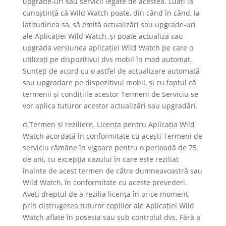
upgrade-uri sau servicii legate de acestea. Luați la
cunoștință că Wild Watch poate, din când în când, la
latitudinea sa, să emită actualizări sau upgrade-uri
ale Aplicației Wild Watch, și poate actualiza sau
upgrada versiunea aplicației Wild Watch pe care o
utilizați pe dispozitivul dvs mobil în mod automat.
Sunteți de acord cu o astfel de actualizare automată
sau upgradare pe dispozitivul mobil, și cu faptul că
termenii și condițiile acestor Termeni de Serviciu se
vor aplica tuturor acestor actualizări sau upgradări.
d.Termen și reziliere. Licența pentru Aplicația Wild
Watch acordată în conformitate cu acești Termeni de
serviciu rămâne în vigoare pentru o perioadă de 75
de ani, cu excepția cazului în care este reziliat
înainte de acest termen de către dumneavoastră sau
Wild Watch, în conformitate cu aceste prevederi.
Aveți dreptul de a rezilia licența în orice moment
prin distrugerea tuturor copiilor ale Aplicației Wild
Watch aflate în posesia sau sub controlul dvs. Fără a