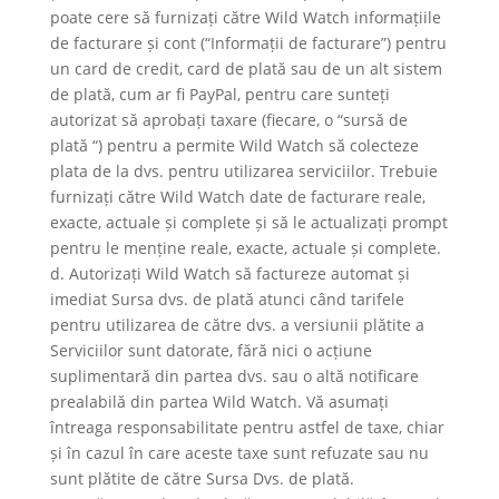
poate cere să furnizați către Wild Watch informațiile
de facturare și cont (“Informații de facturare”) pentru
un card de credit, card de plată sau de un alt sistem
de plată, cum ar fi PayPal, pentru care sunteți
autorizat să aprobați taxare (fiecare, o “sursă de
plată “) pentru a permite Wild Watch să colecteze
plata de la dvs. pentru utilizarea serviciilor. Trebuie
furnizați către Wild Watch date de facturare reale,
exacte, actuale și complete și să le actualizați prompt
pentru le menține reale, exacte, actuale și complete.
d. Autorizați Wild Watch să factureze automat și
imediat Sursa dvs. de plată atunci când tarifele
pentru utilizarea de către dvs. a versiunii plătite a
Serviciilor sunt datorate, fără nici o acțiune
suplimentară din partea dvs. sau o altă notificare
prealabilă din partea Wild Watch. Vă asumați
întreaga responsabilitate pentru astfel de taxe, chiar
și în cazul în care aceste taxe sunt refuzate sau nu
sunt plătite de către Sursa Dvs. de plată.