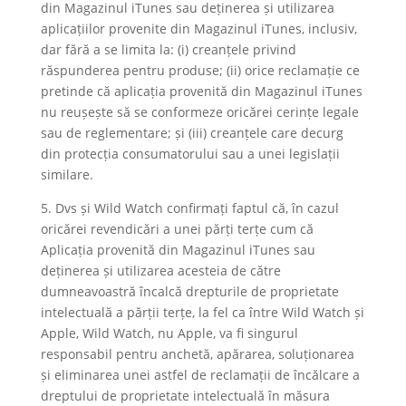
din Magazinul iTunes sau deținerea și utilizarea
aplicațiilor provenite din Magazinul iTunes, inclusiv,
dar fără a se limita la: (i) creanțele privind
răspunderea pentru produse; (ii) orice reclamație ce
pretinde că aplicația provenită din Magazinul iTunes
nu reușește să se conformeze oricărei cerințe legale
sau de reglementare; și (iii) creanțele care decurg
din protecția consumatorului sau a unei legislații
similare.
5. Dvs și Wild Watch confirmați faptul că, în cazul
oricărei revendicări a unei părți terțe cum că
Aplicația provenită din Magazinul iTunes sau
deținerea și utilizarea acesteia de către
dumneavoastră încalcă drepturile de proprietate
intelectuală a părții terțe, la fel ca între Wild Watch și
Apple, Wild Watch, nu Apple, va fi singurul
responsabil pentru anchetă, apărarea, soluționarea
și eliminarea unei astfel de reclamații de încălcare a
dreptului de proprietate intelectuală în măsura