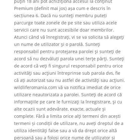
puţin 18 ani pot achiziţiona accesul la conţinut
Premium (definit mai jos) așa cum e descris în
secțiunea 6. Dacă nu sunteţi membru puteți
parcurge toate zonele de pe site sau utiliza acele
servicii care nu sunt accesibile doar membrilor.
Atunci când vă înregistraţi, vi se va solicita să alegeţi
un nume de utilizator şi o parolă. Sunteţi
responsabil pentru protejarea parolei şi sunteţi de
acord să nu dezvăluți parola unei terţe părţi. Sunteţi
de acord că veţi fi singurul responsabil pentru orice
activităţi sau acţiuni întreprinse sub parola dvs, fie
că ați autorizat sau nu astfel de activităţi sau acţiuni.
wildliferomania.com vă va notifica imediat de orice
utilizare neautorizata a parolei. Sunteţi de acord că
informaţiile pe care le furnizaţi la înregistrare, şi cu
alte ocazii sunt adevărate, exacte, actuale şi
complete. Fără a limita orice alţi termeni din acești
termeni și condiții de utilizare, nu aveți dreptul de a
utiliza identităţi false sau a vă da drept orice altă
persoană sau a folosi orice nume de utilizator și