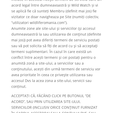
acord legal între dumneavoastră și Wild Watch și vi
se aplică fie că sunteți Membru (definit mai jos) fie
vizitator ce doar navigheaza pe Site (numiți colectiv,
“utilizatori wildliferomania.com”).
Anumite zone ale site-ului şi serviciilor (şi accesul
dumneavoastră la sau utilizarea de conţinut (definite
mai jos)) pot avea diferiți termeni de serviciu postați
sau vă pot solicita să fiți de acord cu şi să acceptaţi
termeni suplimentari. În cazul în care există un
conflict între acești termeni şi cei postați pentru o
anumită zonă a site-ului, a serviciilor sau a
conţinutului, acești din urmă termeni de serviciu vor
avea prioritate în ceea ce priveşte utilizarea sau
accesul Dvs la acea zona a site-ului, servicii sau
conținut.
ACCEPTAȚI CĂ, FĂCÂND CLICK PE BUTONUL “DE
ACORD”, SAU PRIN UTILIZAREA SITE-ULUI,
SERVICIILOR (INCLUSIV ORICE CONŢINUT FURNIZAT