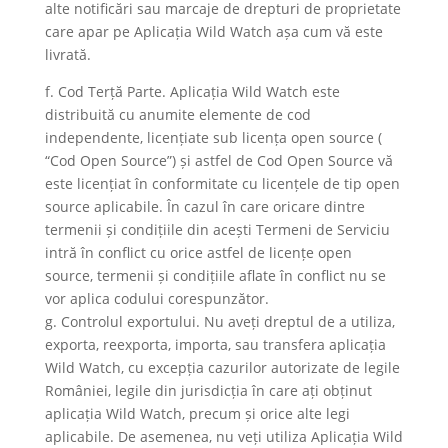
alte notificări sau marcaje de drepturi de proprietate
care apar pe Aplicația Wild Watch așa cum vă este
livrată.
f. Cod Terță Parte. Aplicația Wild Watch este
distribuită cu anumite elemente de cod
independente, licențiate sub licența open source (
“Cod Open Source”) și astfel de Cod Open Source vă
este licențiat în conformitate cu licențele de tip open
source aplicabile. În cazul în care oricare dintre
termenii și condițiile din acești Termeni de Serviciu
intră în conflict cu orice astfel de licențe open
source, termenii și condițiile aflate în conflict nu se
vor aplica codului corespunzător.
g. Controlul exportului. Nu aveți dreptul de a utiliza,
exporta, reexporta, importa, sau transfera aplicația
Wild Watch, cu excepția cazurilor autorizate de legile
României, legile din jurisdicția în care ați obținut
aplicația Wild Watch, precum și orice alte legi
aplicabile. De asemenea, nu veți utiliza Aplicația Wild