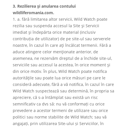
3. Rezilierea şi anularea contului
wildliferomania.com.
1. a. fără limitarea altor servicii, Wild Watch poate
rezilia sau suspenda accesul la Site şi Servicii
imediat şi îndepărta orice material (inclusiv
contribuția de utilizator) de pe site-ul sau serverele
noastre, în cazul în care aţi încălcat termenii. Fără a
aduce atingere celor menţionate anterior, de
asemenea, ne rezervăm dreptul de a închide site-ul,
serviciile sau accesul la acestea, în orice moment şi
din orice motiv. În plus, Wild Watch poate notifica
autorităţile sau poate lua orice măsuri pe care le
consideră adecvate, fără a vă notifica, în cazul în care
Wild Watch suspectează sau determină, în propria sa
apreciere, că s-a întâmplat sau există un risc
semnificativ ca dvs să: nu vă conformați cu orice
prevedere a acestor termeni de utilizare sau orice
politici sau norme stabilite de Wild Watch; sau vă
angajați, prin utilizarea Site-ului și Serviciilor, în