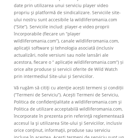
date prin utilizarea unui serviciu player video
propriu şi platformă de sindicalizare. Serviciile site-
ului nostru sunt accesibile la wildliferomania.com
(“Site”). Serviciile includ: player-e video proprii
încorporabile (fiecare un ”player
wildliferomania.com”), canale wildliferomania.com,
aplicaţii software şi tehnologia asociată (inclusiv
actualizări, noile versiuni sau noile lansări ale
acestora, fiecare o ” aplicație wildliferomania.com”) și
orice alte produse și servicii oferite de Wild Watch
prin intermediul Site-ului şi Serviciilor.
Vă rugăm să citiţi cu atenţie acești termeni și condiții
(”Termeni de Serviciu”). Aceşti Termeni de Serviciu,
Politica de confidenţialitate a wildliferomania.com şi
Politica de utilizare acceptabilă wildliferomania.com,
încorporate în prezenta prin referinţă reglementează
accesul la şi utilizarea Site-ului şi Serviciilor, inclusiv
orice conţinut, informaţii, produse sau serviciu
incluse în acestea. Aceşti termeni de serviciu sunt un