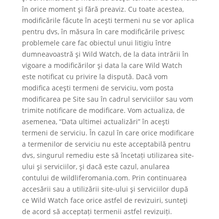
în orice moment şi fără preaviz. Cu toate acestea,
modificările făcute în aceşti termeni nu se vor aplica
pentru dvs, în măsura în care modificările privesc
problemele care fac obiectul unui litigiu între
dumneavoastră şi Wild Watch, de la data intrării în
vigoare a modificărilor şi data la care Wild Watch
este notificat cu privire la dispută. Dacă vom
modifica aceşti termeni de serviciu, vom posta
modificarea pe Site sau în cadrul serviciilor sau vom
trimite notificare de modificare. Vom actualiza, de
asemenea, “Data ultimei actualizări” în aceşti
termeni de serviciu. În cazul în care orice modificare
a termenilor de serviciu nu este acceptabilă pentru
dvs, singurul remediu este să încetați utilizarea site-
ului şi serviciilor, şi dacă este cazul, anularea
contului de wildliferomania.com. Prin continuarea
accesării sau a utilizării site-ului şi serviciilor după
ce Wild Watch face orice astfel de revizuiri, sunteţi
de acord să acceptați termenii astfel revizuiți.