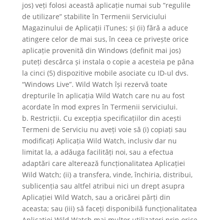
jos) veți folosi această aplicație numai sub ”regulile
de utilizare” stabilite în Termenii Serviciului
Magazinului de Aplicații iTunes; și (ii) fără a aduce
atingere celor de mai sus, în ceea ce privește orice
aplicație provenită din Windows (definit mai jos)
puteți descărca și instala o copie a acesteia pe pâna
la cinci (5) dispozitive mobile asociate cu ID-ul dvs.
“Windows Live”. Wild Watch își rezervă toate
drepturile în aplicația Wild Watch care nu au fost
acordate în mod expres în Termenii serviciului.
b. Restricții. Cu excepția specificațiilor din acești
Termeni de Serviciu nu aveți voie să (i) copiați sau
modificați Aplicația Wild Watch, inclusiv dar nu
limitat la, a adăuga facilități noi, sau a efectua
adaptări care alterează funcționalitatea Aplicației
Wild Watch; (ii) a transfera, vinde, închiria, distribui,
sublicenția sau altfel atribui nici un drept asupra
Aplicației Wild Watch, sau a oricărei părți din
aceasta; sau (iii) să faceți disponibilă funcționalitatea
Aplicației Wild Watch mai multor utilizatori prin orice