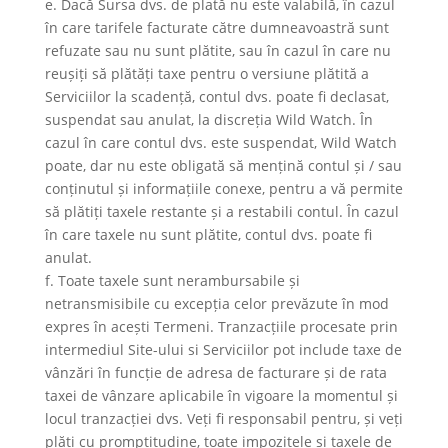
e. Dacă Sursa dvs. de plată nu este valabilă, în cazul
în care tarifele facturate către dumneavoastră sunt
refuzate sau nu sunt plătite, sau în cazul în care nu
reușiți să plătăți taxe pentru o versiune plătită a
Serviciilor la scadență, contul dvs. poate fi declasat,
suspendat sau anulat, la discreția Wild Watch. În
cazul în care contul dvs. este suspendat, Wild Watch
poate, dar nu este obligată să mențină contul și / sau
conținutul și informațiile conexe, pentru a vă permite
să plătiți taxele restante și a restabili contul. În cazul
în care taxele nu sunt plătite, contul dvs. poate fi
anulat.
f. Toate taxele sunt nerambursabile și
netransmisibile cu excepția celor prevăzute în mod
expres în acești Termeni. Tranzacțiile procesate prin
intermediul Site-ului si Serviciilor pot include taxe de
vânzări în funcție de adresa de facturare și de rata
taxei de vânzare aplicabile în vigoare la momentul și
locul tranzacției dvs. Veți fi responsabil pentru, și veți
plăti cu promptitudine, toate impozitele și taxele de