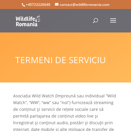
+40723226640
contact@wildliferomania.com
TERMENI DE SERVICIU
Asociația Wild Watch (împreună sau individual “Wild
Watch”, “WW”, “ww” sau “noi”) furnizează streaming
de conținut şi servicii de rețele sociale care să
permită partajarea de conținut video live şi
înregistrat şi conţinut audio, postări şi discuţii prin
Internet, date mobile şi alte mijloace de transfer de