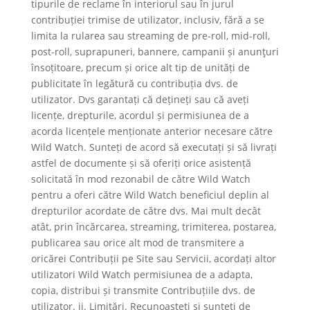
tipurile de reclame în interiorul sau în jurul
contribuției trimise de utilizator, inclusiv, fără a se
limita la rularea sau streaming de pre-roll, mid-roll,
post-roll, suprapuneri, bannere, campanii și anunţuri
însoțitoare, precum și orice alt tip de unități de
publicitate în legătură cu contribuția dvs. de
utilizator. Dvs garantați că dețineți sau că aveți
licențe, drepturile, acordul și permisiunea de a
acorda licențele menționate anterior necesare către
Wild Watch. Sunteți de acord să executați și să livrați
astfel de documente și să oferiți orice asistență
solicitată în mod rezonabil de către Wild Watch
pentru a oferi către Wild Watch beneficiul deplin al
drepturilor acordate de către dvs. Mai mult decât
atât, prin încărcarea, streaming, trimiterea, postarea,
publicarea sau orice alt mod de transmitere a
oricărei Contribuții pe Site sau Servicii, acordați altor
utilizatori Wild Watch permisiunea de a adapta,
copia, distribui și transmite Contribuțiile dvs. de
utilizator. ii. Limitări. Recunoașteți și sunteți de