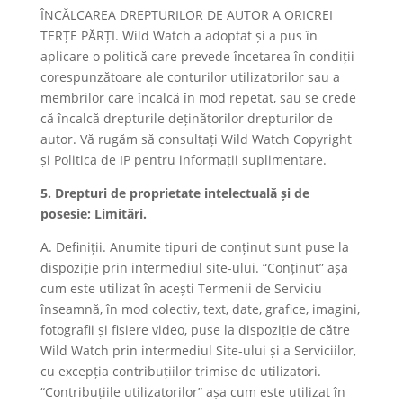
ÎNCĂLCAREA DREPTURILOR DE AUTOR A ORICREI
TERȚE PĂRȚI. Wild Watch a adoptat și a pus în
aplicare o politică care prevede încetarea în condiții
corespunzătoare ale conturilor utilizatorilor sau a
membrilor care încalcă în mod repetat, sau se crede
că încalcă drepturile deținătorilor drepturilor de
autor. Vă rugăm să consultați Wild Watch Copyright
și Politica de IP pentru informații suplimentare.
5. Drepturi de proprietate intelectuală și de
posesie; Limitări.
A. Definiții. Anumite tipuri de conținut sunt puse la
dispoziție prin intermediul site-ului. “Conținut” așa
cum este utilizat în acești Termenii de Serviciu
înseamnă, în mod colectiv, text, date, grafice, imagini,
fotografii și fișiere video, puse la dispoziție de către
Wild Watch prin intermediul Site-ului și a Serviciilor,
cu excepția contribuțiilor trimise de utilizatori.
“Contribuțiile utilizatorilor” așa cum este utilizat în