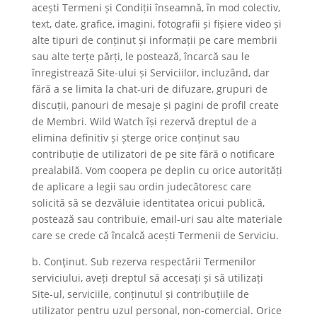
acești Termeni și Condiții înseamnă, în mod colectiv,
text, date, grafice, imagini, fotografii și fișiere video și
alte tipuri de conținut și informații pe care membrii
sau alte terțe părți, le postează, încarcă sau le
înregistrează Site-ului și Serviciilor, incluzând, dar
fără a se limita la chat-uri de difuzare, grupuri de
discuții, panouri de mesaje și pagini de profil create
de Membri. Wild Watch își rezervă dreptul de a
elimina definitiv și șterge orice conținut sau
contribuție de utilizatori de pe site fără o notificare
prealabilă. Vom coopera pe deplin cu orice autorități
de aplicare a legii sau ordin judecătoresc care
solicită să se dezvăluie identitatea oricui publică,
postează sau contribuie, email-uri sau alte materiale
care se crede că încalcă acești Termenii de Serviciu.
b. Conţinut. Sub rezerva respectării Termenilor
serviciului, aveți dreptul să accesați și să utilizați
Site-ul, serviciile, conținutul și contribuțiile de
utilizator pentru uzul personal, non-comercial. Orice