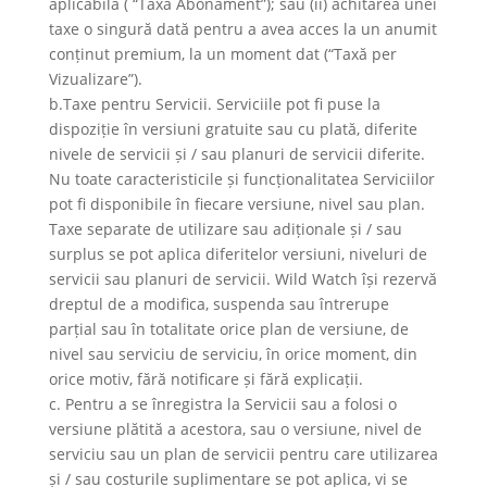
aplicabilă ( “Taxă Abonament”); sau (ii) achitarea unei
taxe o singură dată pentru a avea acces la un anumit
conținut premium, la un moment dat (“Taxă per
Vizualizare”).
b.Taxe pentru Servicii. Serviciile pot fi puse la
dispoziție în versiuni gratuite sau cu plată, diferite
nivele de servicii și / sau planuri de servicii diferite.
Nu toate caracteristicile și funcționalitatea Serviciilor
pot fi disponibile în fiecare versiune, nivel sau plan.
Taxe separate de utilizare sau adiționale și / sau
surplus se pot aplica diferitelor versiuni, niveluri de
servicii sau planuri de servicii. Wild Watch își rezervă
dreptul de a modifica, suspenda sau întrerupe
parțial sau în totalitate orice plan de versiune, de
nivel sau serviciu de serviciu, în orice moment, din
orice motiv, fără notificare și fără explicații.
c. Pentru a se înregistra la Servicii sau a folosi o
versiune plătită a acestora, sau o versiune, nivel de
serviciu sau un plan de servicii pentru care utilizarea
și / sau costurile suplimentare se pot aplica, vi se