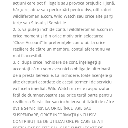
acţiuni care pot fi ilegale sau provoca prejudicii, jenă,
hărţuire, abuz sau perturbări pentru dvs, utilizatorii
wildliferomania.com, Wild Watch sau orice alte părţi
terţe sau Site-ul și Serviciile.
2. b. vă puteți închide contul wildliferomania.com în
orice moment şi din orice motiv prin selectarea
“Close Account” în preferinţele contului. La orice
reziliere de către un membru, contul aferent nu va
mai fi accesibil.
3. c. după orice închidere de cont, înţelegeţi şi
acceptaţi că nu vom avea nici o obligație ulterioară
de a presta Serviciile. La închidere, toate licenţele şi
alte drepturi acordate de aceşti termeni de serviciu
va înceta imediat. Wild Watch nu este raspunzator
față de dumneavoastra sau orice terță parte pentru
rezilierea Serviciilor sau încheierea utilizării de către
dvs a Serviciilor. LA ORICE ÎNCETARE SAU
SUSPENDARE, ORICE INFORMAŢII (INCLUSIV
CONTRIBUȚIILE DE UTILIZATOR), PE CARE LE-AȚI
PREZENTAT PE SITE SAU CARE SUNT LEGATE DE