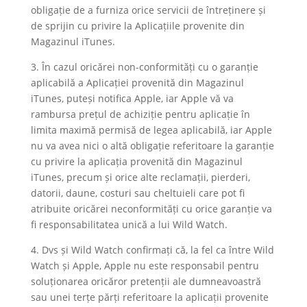
obligație de a furniza orice servicii de întreținere și
de sprijin cu privire la Aplicațiile provenite din
Magazinul iTunes.
3. În cazul oricărei non-conformități cu o garanție
aplicabilă a Aplicației provenită din Magazinul
iTunes, puteși notifica Apple, iar Apple vă va
rambursa prețul de achiziție pentru aplicație în
limita maximă permisă de legea aplicabilă, iar Apple
nu va avea nici o altă obligație referitoare la garanție
cu privire la aplicația provenită din Magazinul
iTunes, precum și orice alte reclamații, pierderi,
datorii, daune, costuri sau cheltuieli care pot fi
atribuite oricărei neconformități cu orice garanție va
fi responsabilitatea unică a lui Wild Watch.
4. Dvs și Wild Watch confirmați că, la fel ca între Wild
Watch și Apple, Apple nu este responsabil pentru
soluționarea oricăror pretenții ale dumneavoastră
sau unei terțe părți referitoare la aplicații provenite