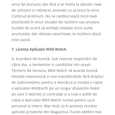
orice fel (inclusiv, dar fără a se limita la vânzări, taxe
de utilizare și reținere), asociate cu accesul la orice
Conținut premium. Nu se rambursează nicio taxă
distribuită în orice situație de reziliere sau anulare.
Sunteți de acord să achitați imediat orice sume
acumulate, dar rămase neachitate, la reziliere (dacă
este cazul).
7. Licența Aplicație Wild Watch.
A. Acordare de licență. Sub rezerva respectării de
către dvs. a termenilor și condițiilor din acești
Termeni de Serviciu, Wild Watch vă acordă licență
limitată neexclusivă și non-transferabilă, fără dreptul
de sublicențiere, pentru a descărca și instala o copie
a aplicației WildEarth pe un singur dispozitiv mobil
pe care îl dețineți și controlați și a rula o astfel de
copie a Aplicației Wild Watch numai pentru uzul
personal și intern. Mai mult, (i) în privința oricărei
aplicații provenite din Magazinul iTunes (definit mai