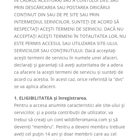
ÎN CADRUL ACESTORA) SAU A CONTULUI DVS, SAU
PRIN DESCĂRCAREA SAU POSTAREA ORICĂRUI
CONȚINUT DIN SAU DE PE SITE SAU PRIN
INTERMEDIUL SERVICIILOR, SUNTEŢI DE ACORD SĂ
RESPECTAŢI ACEŞTI TERMENI DE SERVICIU. DACĂ NU
ACCEPTAŢI ACEŞTI TERMENI ÎN TOTALITATEA LOR, NU
ESTE PERMIS ACCESUL SAU UTILIZAREA SITE-ULUI,
SERVICIILOR SAU CONŢINUTULUI. Dacă acceptaţi
aceşti termeni de serviciu în numele unei afaceri,
declaraţi şi garantaţi că aveţi autoritatea de a adera
ca afacere la aceşti termeni de serviciu și sunteți de
acord cu aceștia. În acest caz, orice referință la ”dvs”
se va aplica afacerii.
1. ELIGIBILITATEA şi înregistrarea.
Pentru a accesa anumite caracteristici ale site-ului şi
serviciilor, şi a posta contribuții de utilizator, va
trebui să creaţi un cont wildliferomania.com şi șă
deveniți “membru”. Pentru a deveni membru trebuie
aveți cel puţin 14 ani şi doar membrii care au cel