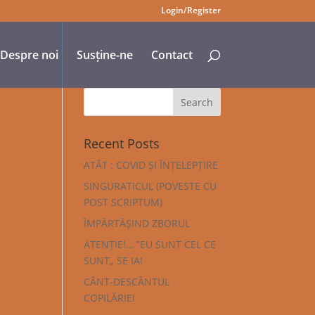
Login/Register
Despre noi
Susține-ne
Contact
Recent Posts
ATÂT : COVID ȘI ÎNȚELEPȚIRE
SINGURATICUL (POVESTE CU
POST SCRIPTUM)
ÎMPĂRTĂȘIND ZBORUL
ATENȚIE!… ”EU SUNT CEL CE
SUNT„ SE IA!
CÂNT-DESCÂNTUL
COPILĂRIEI