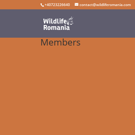
+40723226640
contact@wildliferomania.com
Members