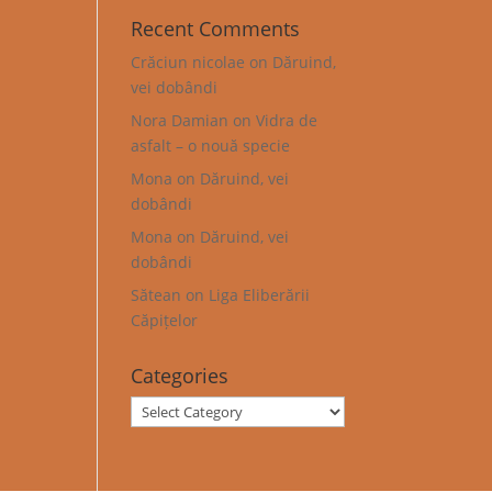
Recent Comments
Crăciun nicolae
on
Dăruind,
vei dobândi
Nora Damian
on
Vidra de
asfalt – o nouă specie
Mona
on
Dăruind, vei
dobândi
Mona
on
Dăruind, vei
dobândi
Sătean
on
Liga Eliberării
Căpițelor
Categories
Categories