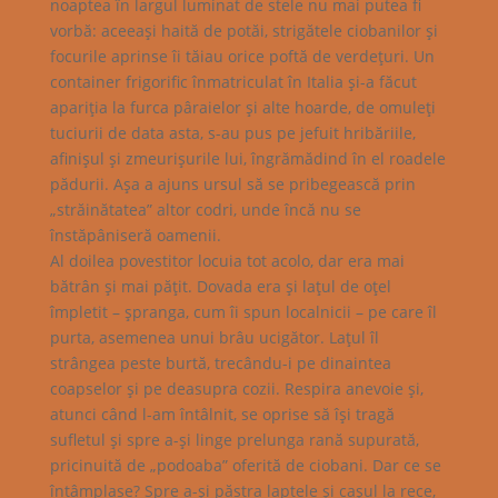
noaptea în largul luminat de stele nu mai putea fi
vorbă: aceeaşi haită de potăi, strigătele ciobanilor şi
focurile aprinse îi tăiau orice poftă de verdeţuri. Un
container frigorific înmatriculat în Italia şi-a făcut
apariţia la furca pâraielor şi alte hoarde, de omuleţi
tuciurii de data asta, s-au pus pe jefuit hribăriile,
afinişul şi zmeurişurile lui, îngrămădind în el roadele
pădurii. Aşa a ajuns ursul să se pribegească prin
„străinătatea” altor codri, unde încă nu se
înstăpâniseră oamenii.
Al doilea povestitor locuia tot acolo, dar era mai
bătrân şi mai păţit. Dovada era şi laţul de oţel
împletit – şpranga, cum îi spun localnicii – pe care îl
purta, asemenea unui brâu ucigător. Laţul îl
strângea peste burtă, trecându-i pe dinaintea
coapselor şi pe deasupra cozii. Respira anevoie şi,
atunci când l-am întâlnit, se oprise să îşi tragă
sufletul şi spre a-şi linge prelunga rană supurată,
pricinuită de „podoaba” oferită de ciobani. Dar ce se
întâmplase? Spre a-şi păstra laptele şi caşul la rece,