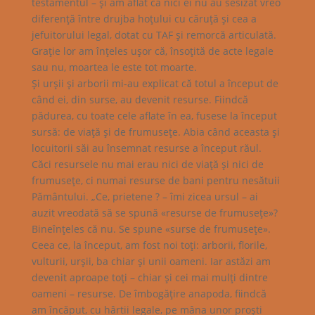
testamentul – şi am aflat că nici ei nu au sesizat vreo
diferenţă între drujba hoţului cu căruţă şi cea a
jefuitorului legal, dotat cu TAF şi remorcă articulată.
Graţie lor am înţeles uşor că, însoţită de acte legale
sau nu, moartea le este tot moarte.
Şi urşii şi arborii mi-au explicat că totul a început de
când ei, din surse, au devenit resurse. Fiindcă
pădurea, cu toate cele aflate în ea, fusese la început
sursă: de viaţă şi de frumuseţe. Abia când aceasta şi
locuitorii săi au însemnat resurse a început răul.
Căci resursele nu mai erau nici de viaţă şi nici de
frumuseţe, ci numai resurse de bani pentru nesătuii
Pământului. „Ce, prietene ? – îmi zicea ursul – ai
auzit vreodată să se spună «resurse de frumuseţe»?
Bineînţeles că nu. Se spune «surse de frumuseţe».
Ceea ce, la început, am fost noi toţi: arborii, florile,
vulturii, urşii, ba chiar şi unii oameni. Iar astăzi am
devenit aproape toţi – chiar şi cei mai mulţi dintre
oameni – resurse. De îmbogăţire anapoda, fiindcă
am încăput, cu hârtii legale, pe mâna unor proşti