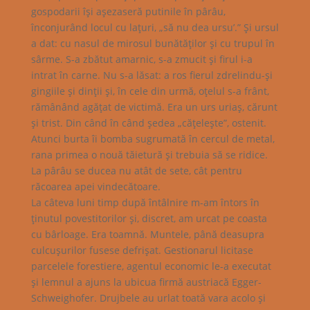
gospodarii îşi aşezaseră putinile în pârâu,
înconjurând locul cu laţuri, „să nu dea ursu’.” Şi ursul
a dat: cu nasul de mirosul bunătăţilor şi cu trupul în
sârme. S-a zbătut amarnic, s-a zmucit şi firul i-a
intrat în carne. Nu s-a lăsat: a ros fierul zdrelindu-şi
gingiile şi dinţii şi, în cele din urmă, oţelul s-a frânt,
rămânând agăţat de victimă. Era un urs uriaş, cărunt
şi trist. Din când în când şedea „căţeleşte”, ostenit.
Atunci burta îi bomba sugrumată în cercul de metal,
rana primea o nouă tăietură şi trebuia să se ridice.
La pârâu se ducea nu atât de sete, cât pentru
răcoarea apei vindecătoare.
La câteva luni timp după întâlnire m-am întors în
ţinutul povestitorilor şi, discret, am urcat pe coasta
cu bârloage. Era toamnă. Muntele, până deasupra
culcuşurilor fusese defrişat. Gestionarul licitase
parcelele forestiere, agentul economic le-a executat
şi lemnul a ajuns la ubicua firmă austriacă Egger-
Schweighofer. Drujbele au urlat toată vara acolo şi