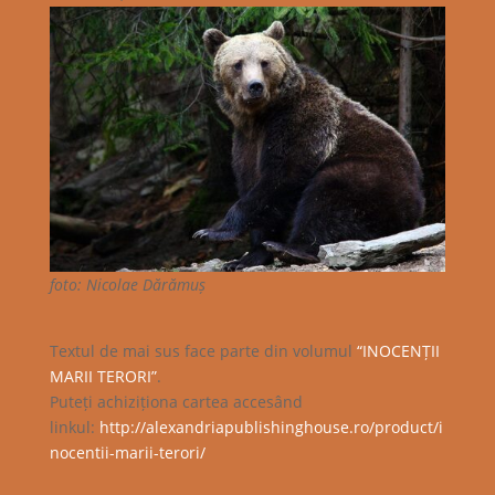
foto: Nicolae Dărămuș
Textul de mai sus face parte din volumul
“INOCENȚII
MARII TERORI”
.
Puteți achiziționa cartea accesând
linkul:
http://alexandriapublishinghouse.ro/product/i
nocentii-marii-terori/