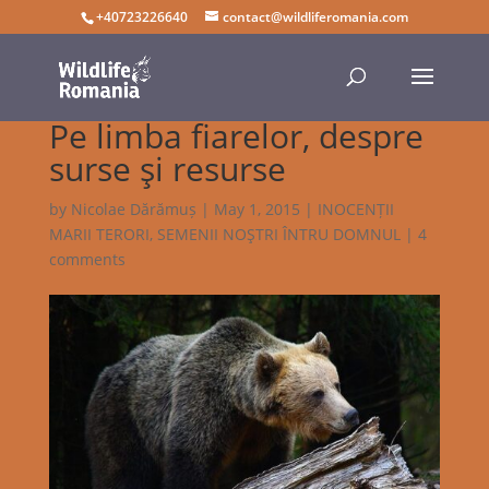
+40723226640
contact@wildliferomania.com
Pe limba fiarelor, despre
surse şi resurse
by
Nicolae Dărămuș
|
May 1, 2015
|
INOCENȚII
MARII TERORI
,
SEMENII NOŞTRI ÎNTRU DOMNUL
|
4
comments