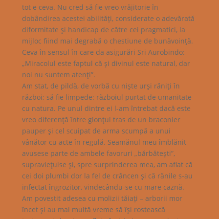
tot e ceva. Nu cred să fie vreo vrăjitorie în
dobândirea acestei abilităţi, considerate o adevărată
diformitate şi handicap de către cei pragmatici, la
mijloc fiind mai degrabă o chestiune de bunăvoinţă.
Ceva în sensul în care da asigurări Sri Aurobindo:
„Miracolul este faptul că şi divinul este natural, dar
noi nu suntem atenţi”.
Am stat, de pildă, de vorbă cu nişte urşi răniţi în
război; să fie limpede: războiul purtat de umanitate
cu natura. Pe unul dintre ei l-am întrebat dacă este
vreo diferenţă între glonţul tras de un braconier
pauper şi cel scuipat de arma scumpă a unui
vânător cu acte în regulă. Seamănul meu îmblănit
avusese parte de ambele favoruri „bărbăteşti”,
supravieţuise şi, spre surprinderea mea, am aflat că
cei doi plumbi dor la fel de crâncen şi că rănile s-au
infectat îngrozitor, vindecându-se cu mare caznă.
Am povestit adesea cu molizii tăiaţi – arborii mor
încet şi au mai multă vreme să îşi rostească