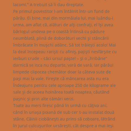
lacomi.” A trebuit să îi dau dreptate.
Pe primul povestitor l-am întâlnit într-un fund de
pârâu. Ei bine, mai din mormăiala lui, mai luându-i
urma, am aflat că, alături de alţi confraţi, el îşi avea
bârlogul undeva pe o coastă întinsă cu pădure
neumblată, plină de doborâturi vechi şi stâncării
îmbrăcate în muşchi adânc. Să tot trăieşti acolo! Mai
la deal începeau rarişti cu afiniş, pajişti nesfârşite cu
ierburi crude – căci ursul paşte! – şi o „hribărie”
darnică se isca nu departe, vară de vară. Iar pârâul
limpede clipocea chemător doar la câteva sute de
paşi mai la vale. Fireşte că mâncarea asta nu era
îndeajuns pentru cele aproape 250 de kilograme ale
sale şi de aceea hoinărea toată noaptea, căutând
paşnic şi prin alte cămări verzi.
Toate au mers firesc până în urmă cu câţiva ani,
când în uriaşa poiană de sub cer s-au instalat două
stâne. Câinii ciobăneşti au prins să coboare, lătrând
în jurul culcuşurilor ursăreşti, cât despre a mai ieşi