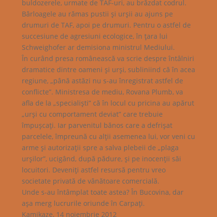
buldozerele, urmate de TAF-uri, au brăzdat codrul.
Bârloagele au rămas pustii şi urşii au ajuns pe
drumuri de TAF, apoi pe drumuri. Pentru o astfel de
succesiune de agresiuni ecologice, în ţara lui
Schweighofer ar demisiona ministrul Mediului.
În curând presa românească va scrie despre întâlniri
dramatice dintre oameni şi urşi, subliniind că în acea
regiune, „până astăzi nu s-au înregistrat astfel de
conflicte”. Ministresa de mediu, Rovana Plumb, va
afla de la „specialişti” că în locul cu pricina au apărut
„urşi cu comportament deviat” care trebuie
împuşcaţi. Iar parvenitul bănos care a defrişat
parcelele, împreună cu alţii asemenea lui, vor veni cu
arme şi autorizaţii spre a salva plebeii de „plaga
urşilor”, ucigând, după pădure, şi pe inocenţii săi
locuitori. Deveniţi astfel resursă pentru vreo
societate privată de vânătoare comercială.
Unde s-au întâmplat toate astea? În Bucovina, dar
aşa merg lucrurile oriunde în Carpaţi.
Kamikaze, 14 noiembrie 2012