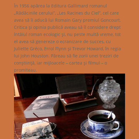
În 1956 apărea la Editura Gallimard romanul
„Rădăcinile cerului”, „Les Racines du Ciel”, cel care
avea să îi aducă lui Romain Gary premiul Goncourt.
Critica şi opinia publică aveau să îl considere drept
întâiul roman ecologic şi, nu peste multă vreme, tot
el avea să genereze o ecranizare de succes, cu
Juliette Gréco, Errol Flynn şi Trevor Howard, în regia
lui John Houston. Păreau să fie zorii unei treziri de
conştiinţă, iar mijloacele – cartea şi filmul – o
promiteau.