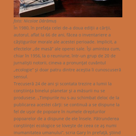
foto: Nicolae Dărămuș
În 1980, în prefaţa celei de-a doua ediţii a cărţii,
autorul, aflat la 66 de ani, făcea o inventariere a
câştigurilor morale ale acestei perioade. Implicit, a
efectelor „de masă” ale operei sale. Îşi amintea cum,
chiar în 1956, la o reuniune, într-un grup de 20 de
jurnalişti notorii, cineva a pronunţat cuvântul
„ecologie” şi doar patru dintre aceştia îi cunoscuseră
sensul.
Trecuseră 24 de ani şi scontata trezire a lumii la
conştiinţa binelui planetar şi a măsurii nu se
produsese. „Timpurile nu s-au schimbat deloc de la
publicarea acestei cărţi: se continuă a se dispune la
fel de uşor de popoare în numele drepturilor
popoarelor de a dispune de ele însele. Pătrunderea
conştiinţei ecologice se loveşte de ceea ce aş numi
inumanitatea umanului”, scria Gary în prefaţă, ştiind