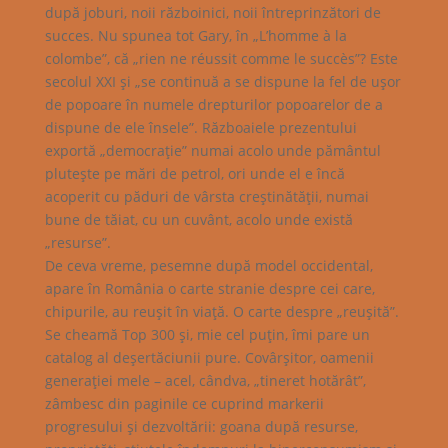
după joburi, noii războinici, noii întreprinzători de
succes. Nu spunea tot Gary, în „L’homme à la
colombe”, că „rien ne réussit comme le succès”? Este
secolul XXI şi „se continuă a se dispune la fel de uşor
de popoare în numele drepturilor popoarelor de a
dispune de ele însele”. Războaiele prezentului
exportă „democraţie” numai acolo unde pământul
pluteşte pe mări de petrol, ori unde el e încă
acoperit cu păduri de vârsta creştinătăţii, numai
bune de tăiat, cu un cuvânt, acolo unde există
„resurse”.
De ceva vreme, pesemne după model occidental,
apare în România o carte stranie despre cei care,
chipurile, au reuşit în viaţă. O carte despre „reuşită”.
Se cheamă Top 300 şi, mie cel puţin, îmi pare un
catalog al deşertăciunii pure. Covârşitor, oamenii
generaţiei mele – acel, cândva, „tineret hotărât”,
zâmbesc din paginile ce cuprind markerii
progresului şi dezvoltării: goana după resurse,