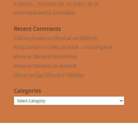
ATENȚIE!… ”EU SUNT CEL CE SUNT„ SE IA!
CÂNT-DESCÂNTUL COPILĂRIEI
Recent Comments
Crăciun nicolae
on
Dăruind, vei dobândi
Nora Damian
on
Vidra de asfalt – o nouă specie
Mona
on
Dăruind, vei dobândi
Mona
on
Dăruind, vei dobândi
Sătean
on
Liga Eliberării Căpițelor
Categories
Categories