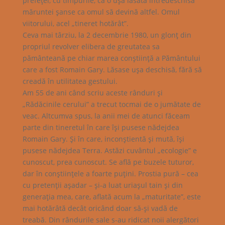
prefeţei, cu timpurile, ca o uşă lăsată întredeschisă
măruntei şanse ca omul să devină altfel. Omul
viitorului, acel „tineret hotărât”.
Ceva mai târziu, la 2 decembrie 1980, un glonţ din
propriul revolver elibera de greutatea sa
pământeană pe chiar marea conştiinţă a Pământului
care a fost Romain Gary. Lăsase uşa deschisă, fără să
creadă în utilitatea gestului.
Am 55 de ani când scriu aceste rânduri şi
„Rădăcinile cerului” a trecut tocmai de o jumătate de
veac. Altcumva spus, la anii mei de atunci făceam
parte din tineretul în care îşi pusese nădejdea
Romain Gary. Şi în care, inconştientă şi mută, îşi
pusese nădejdea Terra. Astăzi cuvântul „ecologie” e
cunoscut, prea cunoscut. Se află pe buzele tuturor,
dar în conştiinţele a foarte puţini. Prostia pură – cea
cu pretenţii aşadar – şi-a luat uriaşul tain şi din
generaţia mea, care, aflată acum la „maturitate”, este
mai hotărâtă decât oricând doar să-şi vadă de
treabă. Din rândurile sale s-au ridicat noii alergători