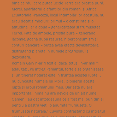
bine că răul care putea ucide Terra era prostia pură.
Morel, apărătorul elefanţilor din roman, şi Africa
Ecuatorială Franceză, locul întâmplărilor acestuia, nu
erau decât simboluri: primul – o conştiinţă şi o
atitudine, iar a doua – generozitatea şi frumuseţea
Terrei. Faţă de ambele, prostia pură – generând
lăcomie, goană după resurse, hiperconsumism şi
conturi bancare – putea avea efecte devastatoare,
distrugând planeta în numele progresului şi
dezvoltării.
Romain Gary n-ar fi fost el dacă, totuşi, n-ar mai fi
adăugat: „Pe întreg Pământul, forţele se organizează
şi un tineret hotărât este în fruntea acestei lupte. El
nu cunoaşte numele lui Morel, pionierul acestei
lupte şi eroul romanului meu. Dar asta nu are
importanţă. Inima nu are nevoie de un alt nume.
Oamenii au dat întotdeauna ce a fost mai bun din ei
pentru a păstra vieţii o anumită frumuseţe. O
frumuseţe naturală.” Cuvinte contrastând cu întregul