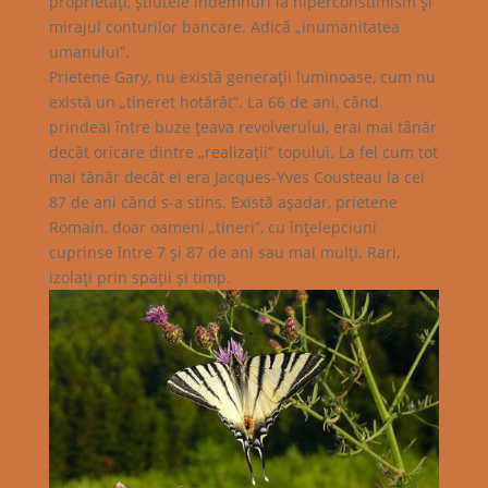
proprietăţi, ştiutele îndemnuri la hiperconsumism şi
mirajul conturilor bancare. Adică „inumanitatea
umanului”.
Prietene Gary, nu există generaţii luminoase, cum nu
există un „tineret hotărât”. La 66 de ani, când
prindeai între buze ţeava revolverului, erai mai tânăr
decât oricare dintre „realizaţii” topului. La fel cum tot
mai tânăr decât ei era Jacques-Yves Cousteau la cei
87 de ani când s-a stins. Există aşadar, prietene
Romain, doar oameni „tineri”, cu înţelepciuni
cuprinse între 7 şi 87 de ani sau mai mulţi. Rari,
izolaţi prin spaţii şi timp.