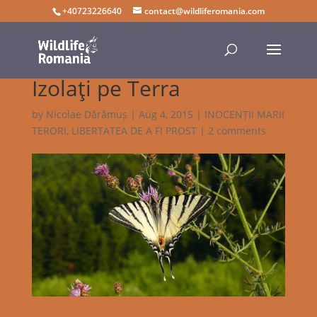
+40723226640
contact@wildliferomania.com
Izolaţi pe Terra
by
Nicolae Dărămuș
|
Aug 4, 2015
|
INOCENȚII MARII
TERORI
,
LIBERTATEA DE A FI PROST
|
2 comments