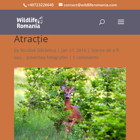
+40723226640
contact@wildliferomania.com
Atracție
by
Nicolae Dărămuș
|
Jan 27, 2016
|
Starea de a fi
sau... povestea fotografiei
|
5 comments