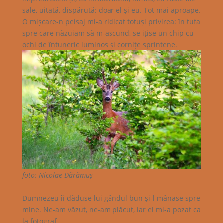
sale, uitată, dispărută: doar el și eu. Tot mai aproape.
O mișcare-n peisaj mi-a ridicat totuși privirea: în tufa
spre care năzuiam să m-ascund, se ițise un chip cu
ochi de întuneric luminos și cornițe sprintene.
foto: Nicolae Dărămuș
Dumnezeu îi dăduse lui gândul bun și-l mânase spre
mine. Ne-am văzut, ne-am plăcut, iar el mi-a pozat ca
la fotograf.