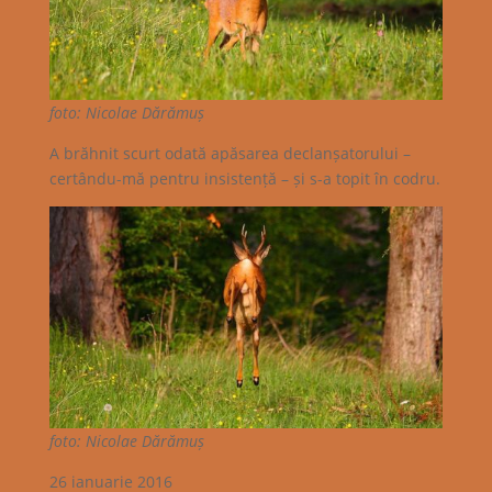
foto: Nicolae Dărămuș
A brăhnit scurt odată apăsarea declanșatorului –
certându-mă pentru insistență – și s-a topit în codru.
foto: Nicolae Dărămuș
26 ianuarie 2016