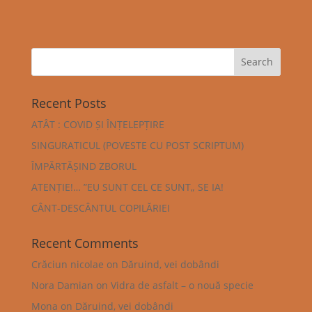
Recent Posts
ATÂT : COVID ȘI ÎNȚELEPȚIRE
SINGURATICUL (POVESTE CU POST SCRIPTUM)
ÎMPĂRTĂȘIND ZBORUL
ATENȚIE!… ”EU SUNT CEL CE SUNT„ SE IA!
CÂNT-DESCÂNTUL COPILĂRIEI
Recent Comments
Crăciun nicolae
on
Dăruind, vei dobândi
Nora Damian
on
Vidra de asfalt – o nouă specie
Mona
on
Dăruind, vei dobândi