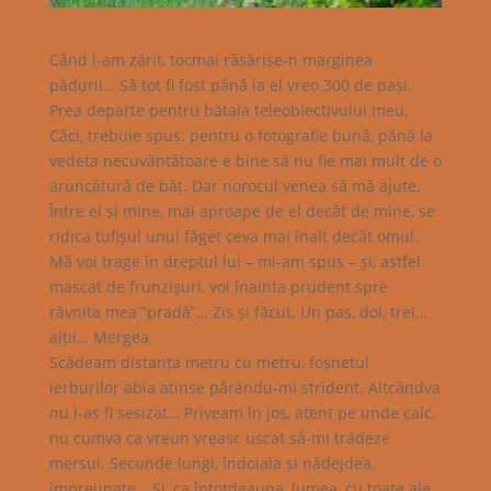
Când l-am zărit, tocmai răsărise-n marginea
pădurii… Să tot fi fost până la el vreo 300 de pași.
Prea departe pentru bătaia teleobiectivului meu.
Căci, trebuie spus: pentru o fotografie bună, până la
vedeta necuvântătoare e bine să nu fie mai mult de o
aruncătură de băț. Dar norocul venea să mă ajute.
Între el și mine, mai aproape de el decât de mine, se
ridica tufișul unui făget ceva mai înalt decât omul.
Mă voi trage în dreptul lui – mi-am spus – și, astfel
mascat de frunzișuri, voi înainta prudent spre
râvnita mea ”pradă”… Zis și făcut. Un pas, doi, trei…
alții… Mergea.
Scădeam distanța metru cu metru, foșnetul
ierburilor abia atinse părându-mi strident. Altcândva
nu l-aș fi sesizat… Priveam în jos, atent pe unde calc,
nu cumva ca vreun vreasc uscat să-mi trădeze
mersul. Secunde lungi, îndoiala și nădejdea,
împreunate… Și, ca întotdeauna, lumea, cu toate ale