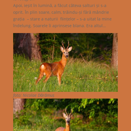
Apoi, ieșit în lumină, a făcut câteva salturi și s-a
oprit. În plin soare, calm, trăindu-și fără mândrie
grația – stare a naturii ființelor – s-a uitat la mine
îndelung. Soarele îi aprinsese blana. Era altul…
foto: Nicolae Dărămuș