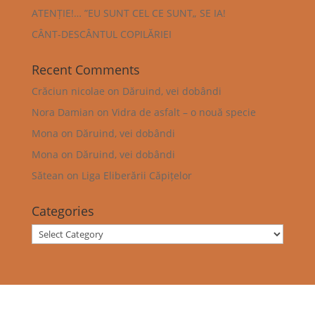
ATENȚIE!… ”EU SUNT CEL CE SUNT„ SE IA!
CÂNT-DESCÂNTUL COPILĂRIEI
Recent Comments
Crăciun nicolae
on
Dăruind, vei dobândi
Nora Damian
on
Vidra de asfalt – o nouă specie
Mona
on
Dăruind, vei dobândi
Mona
on
Dăruind, vei dobândi
Sătean
on
Liga Eliberării Căpițelor
Categories
Categories