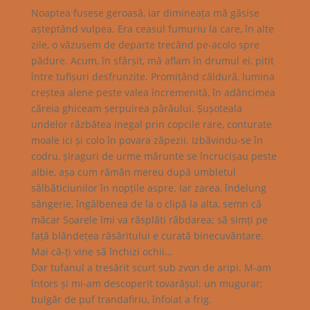
Noaptea fusese geroasă, iar dimineața mă găsise
așteptând vulpea. Era ceasul fumuriu la care, în alte
zile, o văzusem de departe trecând pe-acolo spre
pădure. Acum, în sfârșit, mă aflam în drumul ei, pitit
între tufișuri desfrunzite. Promițând căldură, lumina
creștea alene peste valea încremenită, în adâncimea
căreia ghiceam șerpuirea pârâului. Șușoteala
undelor răzbătea inegal prin copcile rare, conturate
moale ici și colo în povara zăpezii. Izbăvindu-se în
codru, șiraguri de urme mărunte se încrucișau peste
albie, așa cum rămân mereu după umbletul
sălbăticiunilor în nopțile aspre. Iar zarea, îndelung
sângerie, îngălbenea de la o clipă la alta, semn că
măcar Soarele îmi va răsplăti răbdarea; să simți pe
față blândețea răsăritului e curată binecuvântare.
Mai că-ți vine să închizi ochii…
Dar tufanul a tresărit scurt sub zvon de aripi. M-am
întors și mi-am descoperit tovarășul: un mugurar;
bulgăr de puf trandafiriu, înfoiat a frig.