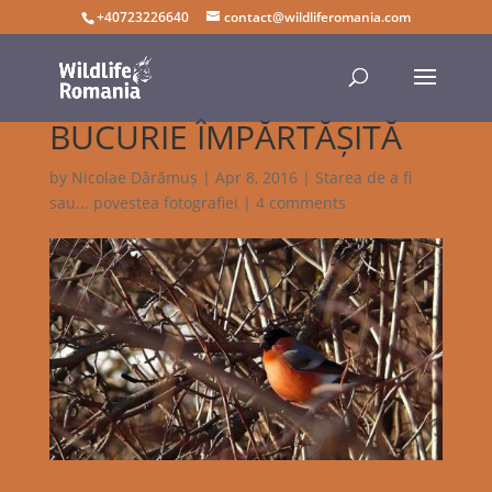
+40723226640
contact@wildliferomania.com
BUCURIE ÎMPĂRTĂȘITĂ
by
Nicolae Dărămuș
|
Apr 8, 2016
|
Starea de a fi
sau... povestea fotografiei
|
4 comments