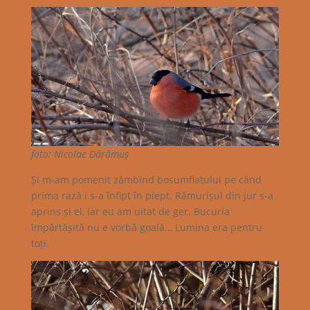
foto: Nicolae Dărămuș
Și m-am pomenit zâmbind bosumflatului pe când
prima rază i s-a înfipt în piept. Rămurișul din jur s-a
aprins și el, iar eu am uitat de ger. Bucuria
împărtășită nu e vorbă goală… Lumina era pentru
toți.