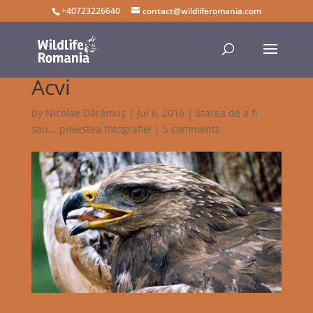
+40723226640
contact@wildliferomania.com
Acvi
by
Nicolae Dărămuș
|
Jul 6, 2016
|
Starea de a fi
sau... povestea fotografiei
|
5 comments