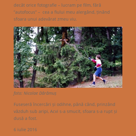
decât orice fotografie – lucram pe film, fără
”autofocus” – cea a fiului meu alergând, ținând
sfoara unui adevărat zmeu viu.
foto: Nicolae Dărămuș
Fuseseră încercări și odihne, până când, prinzând
văzduh sub aripi, Acvi s-a smucit, sfoara s-a rupt și
dusă a fost.
6 iulie 2016