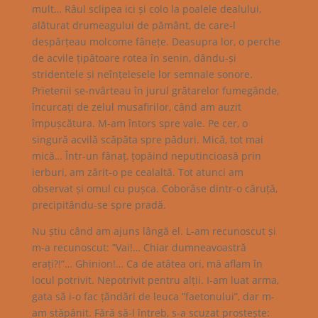
mult… Râul sclipea ici și colo la poalele dealului,
alăturat drumeagului de pământ, de care-l
despărțeau molcome fânețe. Deasupra lor, o perche
de acvile țipătoare rotea în senin, dându-și
stridentele și neînțelesele lor semnale sonore.
Prietenii se-nvârteau în jurul grătarelor fumegânde,
încurcați de zelul musafirilor, când am auzit
împușcătura. M-am întors spre vale. Pe cer, o
singură acvilă scăpăta spre păduri. Mică, tot mai
mică… Într-un fânaț, țopăind neputincioasă prin
ierburi, am zărit-o pe cealaltă. Tot atunci am
observat și omul cu pușca. Coborâse dintr-o căruță,
precipitându-se spre pradă.
Nu știu când am ajuns lângă el. L-am recunoscut și
m-a recunoscut: ”Vai!… Chiar dumneavoastră
erați?!”… Ghinion!… Ca de atâtea ori, mă aflam în
locul potrivit. Nepotrivit pentru alții. I-am luat arma,
gata să i-o fac țăndări de leuca ”faetonului”, dar m-
am stăpânit. Fără să-l întreb, s-a scuzat prostește: