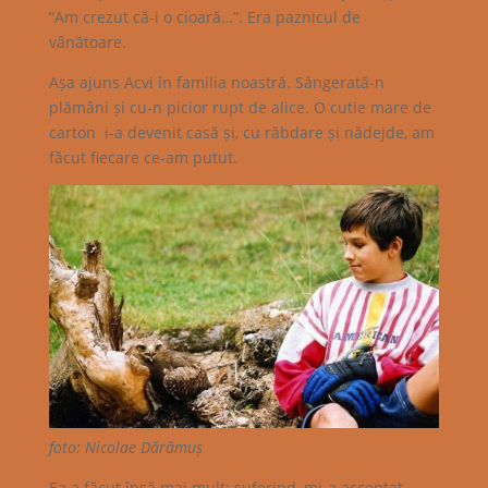
”Am crezut că-i o cioară…”. Era paznicul de
vânătoare.
Așa ajuns Acvi în familia noastră. Sângerată-n
plămâni și cu-n picior rupt de alice. O cutie mare de
carton i-a devenit casă și, cu răbdare și nădejde, am
făcut fiecare ce-am putut.
foto: Nicolae Dărămuș
Ea a făcut însă mai mult: suferind, mi-a acceptat