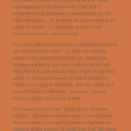
nepriceperea și neîndemânarea. Cine și-ar fi
închipuit că sub înfățișarea aceea marțială se află
atâta delicatețe?… Că grozăvia de cioc nu lovește, nu
sfâșie și nu taie?… Că ghearele, precum niște
mărunte pumnale, nu străpung?…
Au urmat adăparea cu seringa și îndopatul. Ucenicia
din casa bunicilor, când – cu ochii cât cepele și
pătruns de o nesfârșită milă tăcută – asistam la
îndoparea gâștelor, și-a spus cuvântul. Ficatul de
vită, tăiat în bucăți trebuia adânc împins în gâtlej și,
odată cu scuturarea capului și unduirea gâtului,
bucătura ajungea la destinație. Dar câte altele nu s-
au cerut făcute și răbdate?… Au trecut… Cum a
trecut și timpul. Si am ieșit la zbor.
În amiaza caniculară am fotografiat-o din toate
pozițiile… Fără vreo măiestrie aparte, am dobândit
atunci portretul unei acvile țipătoare, copleșite de
căldură. Dintre amintiri se desprinde însă, mai clară