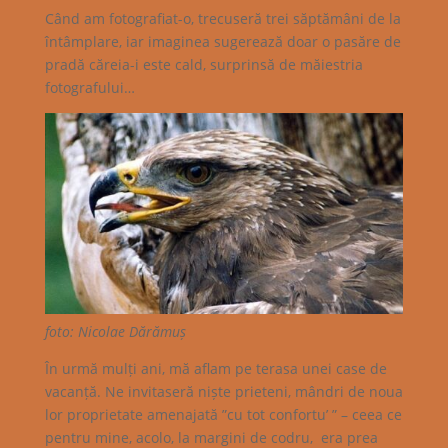
Când am fotografiat-o, trecuseră trei săptămâni de la
întâmplare, iar imaginea sugerează doar o pasăre de
pradă căreia-i este cald, surprinsă de măiestria
fotografului…
foto: Nicolae Dărămuș
În urmă mulți ani, mă aflam pe terasa unei case de
vacanță. Ne invitaseră niște prieteni, mândri de noua
lor proprietate amenajată ”cu tot confortu’ ” – ceea ce
pentru mine, acolo, la margini de codru, era prea