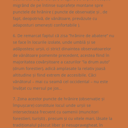
migrând de pe întinse suprafețe montane spre
punctele de hrănire ( puncte de observație și , de
fapt, deopotrivă, de vânătoare, prevăzute cu
adaposturi omenești confortabile ).
6. De remarcat faptul că zisa ”hrănire de abatere” nu
se face în locurile izolate, unde umblă și se
adăpostesc urșii, ci strict dinaintea observatoarelor
de vânătoare pomenite precedent, acestea fiind în
majoritatea covârșitoare a cazurilor ”la drum auto”
(drum forestier), adică amplasate la relativ joasă
altitudine și fiind extrem de accesibile. Căci
vânătorul – mai cu seamă cel occidental – nu este
învățat cu mersul pe jos…
7. Zona acestor puncte de hrănire (observație și
împușcare) constituie locul unde urșii se
intersecteaza frecvent cu oamenii (muncitori
forestieri, turiști) , precum și cu vitele mari, lăsate la
tradiționalul păscut liber și nesupravegheat, în