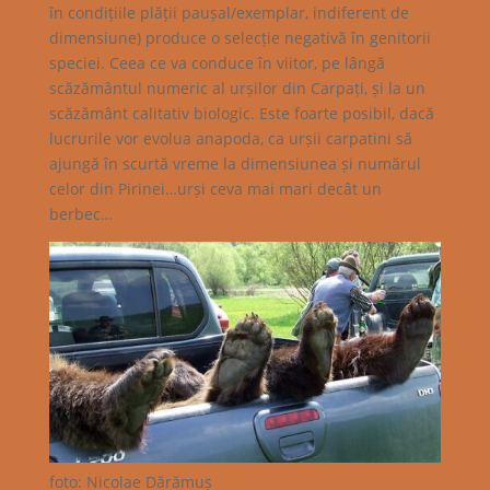
în condițiile plății paușal/exemplar, indiferent de
dimensiune) produce o selecție negativă în genitorii
speciei. Ceea ce va conduce în viitor, pe lângă
scăzământul numeric al urșilor din Carpați, și la un
scăzământ calitativ biologic. Este foarte posibil, dacă
lucrurile vor evolua anapoda, ca urșii carpatini să
ajungă în scurtă vreme la dimensiunea și numărul
celor din Pirinei…urși ceva mai mari decât un
berbec…
foto: Nicolae Dărămuș