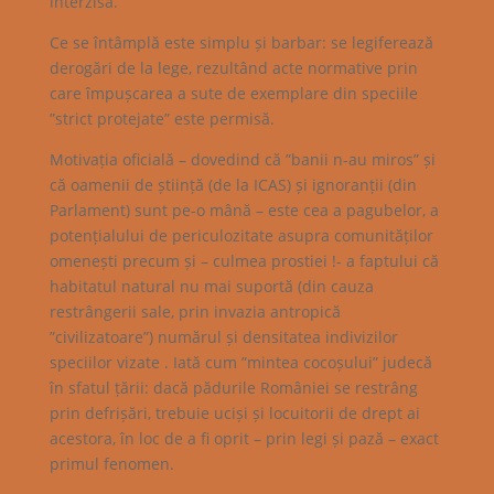
interzisă.
Ce se întâmplă este simplu și barbar: se legiferează
derogări de la lege, rezultând acte normative prin
care împușcarea a sute de exemplare din speciile
”strict protejate” este permisă.
Motivația oficială – dovedind că ”banii n-au miros” și
că oamenii de știință (de la ICAS) și ignoranții (din
Parlament) sunt pe-o mână – este cea a pagubelor, a
potențialului de periculozitate asupra comunităților
omenești precum și – culmea prostiei !- a faptului că
habitatul natural nu mai suportă (din cauza
restrângerii sale, prin invazia antropică
”civilizatoare”) numărul și densitatea indivizilor
speciilor vizate . Iată cum ”mintea cocoșului” judecă
în sfatul țării: dacă pădurile României se restrâng
prin defrișări, trebuie uciși și locuitorii de drept ai
acestora, în loc de a fi oprit – prin legi și pază – exact
primul fenomen.