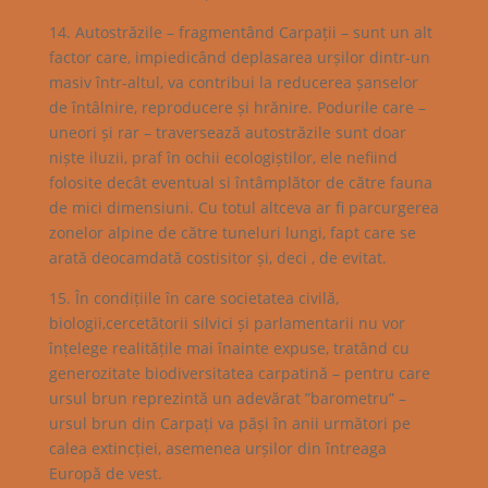
14. Autostrăzile – fragmentând Carpații – sunt un alt
factor care, impiedicând deplasarea urșilor dintr-un
masiv într-altul, va contribui la reducerea șanselor
de întâlnire, reproducere și hrănire. Podurile care –
uneori și rar – traversează autostrăzile sunt doar
niște iluzii, praf în ochii ecologiștilor, ele nefiind
folosite decât eventual si întâmplător de către fauna
de mici dimensiuni. Cu totul altceva ar fi parcurgerea
zonelor alpine de către tuneluri lungi, fapt care se
arată deocamdată costisitor și, deci , de evitat.
15. În condițiile în care societatea civilă,
biologii,cercetătorii silvici și parlamentarii nu vor
înțelege realitățile mai înainte expuse, tratând cu
generozitate biodiversitatea carpatină – pentru care
ursul brun reprezintă un adevărat ”barometru” –
ursul brun din Carpați va păși în anii următori pe
calea extincției, asemenea urșilor din întreaga
Europă de vest.