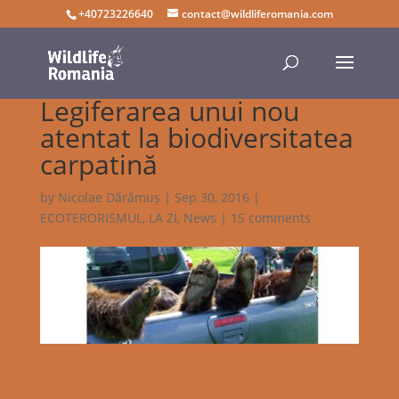
+40723226640
contact@wildliferomania.com
Legiferarea unui nou
atentat la biodiversitatea
carpatină
by
Nicolae Dărămuș
|
Sep 30, 2016
|
ECOTERORISMUL, LA ZI
,
News
|
15 comments