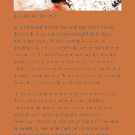
foto: Nicolae Dărămuș
9. În contextul mai înainte subliniat, este firesc ca,
deși an de an se dau aceste derogări de la lege,
privitoare la speciile strict protejate – a se citi
”privitoare la urs” – și deși în fiecare an cad sub glonț
sute de urși bruni în întregul lanț carpatic, în anul
următor atât pagubele în șeptel cât și accidentele
soldate cu victime omenești rămân la același nivel: o
dovadă că ucigandu-se ”la grămadă” urșii, presupușii
”vinovați” rareori se află printre cei omorâți.
10. La falsa imagine a densității și numărului uriaș
de urși în Carpați ( în ochii necunoscătorilor)
contribuie aglomerarea acestora în anumite zone
naturale cu fructificație bogată: afinișuri și
zmeurișuri întinse, straturi de ghindă și jir, sau chiar
la vedere, în livezile de meri, peri și pruni, ori la