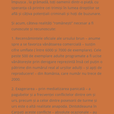
împușca , la grămadă, toți oamenii dintr-o piață, cu
speranța că printre cei trimiși în lumea drepților se
află și câțiva potențiali criminali și hoți de buzunare.
Și acum, câteva realități ”românești” necesar a fi
cunoscute și recunoscute:
1. Recensămintele oficiale ale ursului brun – anume
spre a se favoriza vânătoarea comercială – susțin
cifre umflate ( între 6000 și 7000 de exemplare). Cele
peste 500 de exemplare adulte programate a fi ucise
vânătorește prin derogare reprezintă însă cel puțin o
pătrime din numărul real al urșilor adulți – și apți de
reproducere! – din România, care număr nu trece de
2000.
2. Exagerarea – prin mediatizarea panicată – a
pagubelor și a frecvenței conflictelor dintre om și
urs, precum și a celor dintre posesorii de turme și
urs este o altă realitate anapoda. Dintotdeauna în
Carpați aceste conflicte – absolute ocazionale – au