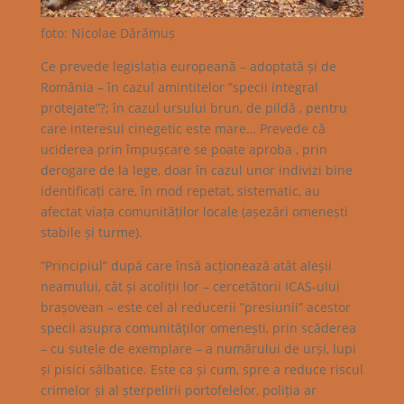
foto: Nicolae Dărămuș
Ce prevede legislația europeană – adoptată și de
România – în cazul amintitelor ”specii integral
protejate”?; în cazul ursului brun, de pildă , pentru
care interesul cinegetic este mare… Prevede că
uciderea prin împușcare se poate aproba , prin
derogare de la lege, doar în cazul unor indivizi bine
identificați care, în mod repetat, sistematic, au
afectat viața comunităților locale (așezări omenești
stabile și turme).
”Principiul” după care însă acționează atât aleșii
neamului, cât și acoliții lor – cercetătorii ICAS-ului
brașovean – este cel al reducerii ”presiunii” acestor
specii asupra comunităților omenești, prin scăderea
– cu sutele de exemplare – a numărului de urși, lupi
și pisici sălbatice. Este ca și cum, spre a reduce riscul
crimelor și al șterpelirii portofelelor, poliția ar