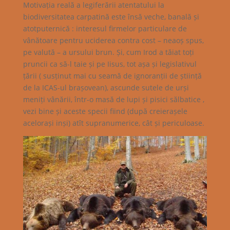
Motivația reală a legiferării atentatului la
biodiversitatea carpatină este însă veche, banală și
atotputernică : interesul firmelor particulare de
vânătoare pentru uciderea contra cost – neaoș spus,
pe valută – a ursului brun. Și, cum Irod a tăiat toți
pruncii ca să-l taie și pe Iisus, tot așa și legislativul
țării ( susținut mai cu seamă de ignoranții de știință
de la ICAS-ul brașovean), ascunde sutele de urși
meniți vânării, într-o masă de lupi și pisici sălbatice ,
vezi bine și aceste specii fiind (după creierașele
acelorași inși) atît supranumerice, cât și periculoase.