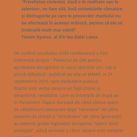
“Priveliștea violenței, dacă e în realitate sau la
televizor, ne face silă, însă schimbările climatice
și distrugerile pe care le provocăm mediului nu
ne afectează în aceeași măsură, pentru că ele se
întâmplă mult mai subtil”.
Tensin Gyatso, al XIV-lea Dalai Lama
De curând societatea civilă românească a fost
informată despre ” Proiectul de OM pentru
aprobarea derogărilor în cazul speciilor urs, lup și
pisică sălbatică”, publicat pe site-ul MMAP, in 21
septembrie 2016, spre dezbatere publică.
Practic este vorba despre un fapt cronic și,
deopotrivă, revoltător, care se întamplă an după an
în Parlament. Faptul durează de când câteva specii
de sălbăticiuni (declarate dept ”carnivore” de către
oamenii de știință și ”stricătoare” de către ignoranți)
au devenit, grație legislației europene, ”specii strict
protejate”, adică animale a căror vânare este complet