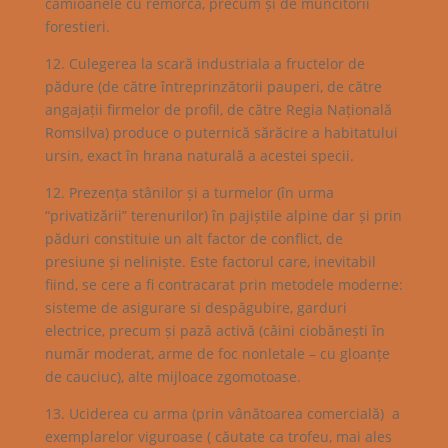
camioanele cu remorcă, precum și de muncitorii
forestieri.
12. Culegerea la scară industriala a fructelor de
pădure (de către întreprinzătorii pauperi, de către
angajații firmelor de profil, de către Regia Națională
Romsilva) produce o puternică sărăcire a habitatului
ursin, exact în hrana naturală a acestei specii.
12. Prezența stânilor și a turmelor (în urma
“privatizării” terenurilor) în pajiștile alpine dar și prin
păduri constituie un alt factor de conflict, de
presiune și neliniște. Este factorul care, inevitabil
fiind, se cere a fi contracarat prin metodele moderne:
sisteme de asigurare si despăgubire, garduri
electrice, precum și pază activă (câini ciobănești în
număr moderat, arme de foc nonletale – cu gloanțe
de cauciuc), alte mijloace zgomotoase.
13. Uciderea cu arma (prin vânătoarea comercială) a
exemplarelor viguroase ( căutate ca trofeu, mai ales