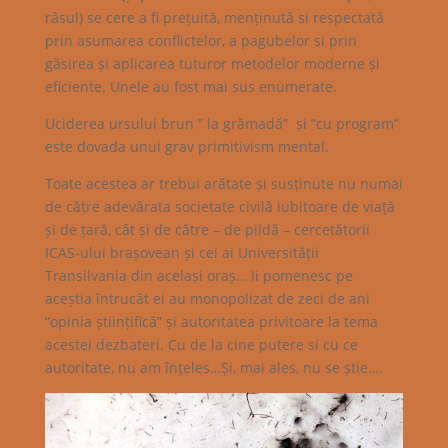
râsul) se cere a fi prețuită, menținută si respectată
prin asumarea conflictelor, a pagubelor si prin
găsirea și aplicarea tuturor metodelor moderne și
eficiente. Unele au fost mai sus enumerate.
Uciderea ursului brun ” la grămadă” și “cu program”
este dovada unui grav primitivism mental.
Toate acestea ar trebui arătate și susținute nu numai
de către adevărata societate civilă iubitoare de viață
și de țară, cât și de către – de pildă – cercetătorii
ICAS-ului brașovean și cei ai Universității
Transilvania din același oraș… Ii pomenesc pe
aceștia întrucât ei au monopolizat de zeci de ani
”opinia științifică” și autoritatea privitoare la tema
acestei dezbateri. Cu de la cine putere si cu ce
autoritate, nu am înțeles…Și, mai ales, nu se știe….