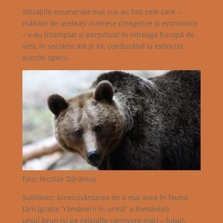
Situațiile enumerate mai sus au fost cele care –
mânate de aceleași interese cinegetice și economice
– s-au întamplat și perpetuat în intreaga Europă de
vest, în secolele XIX și XX, conducând la extincția
acestei specii.
foto: Nicolae Dărămuș
Subliniez: binecuvântarea de a mai avea în fauna
țării (grație ”rămânerii în urmă” a României)
ursul brun (și pe celelalte carnivore mari – lupul,