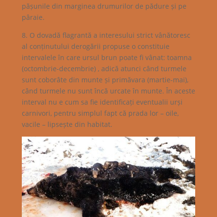
pășunile din marginea drumurilor de pădure și pe
pâraie.
8. O dovadă flagrantă a interesului strict vânătoresc
al conținutului derogării propuse o constituie
intervalele în care ursul brun poate fi vânat: toamna
(octombrie-decembrie) , adică atunci când turmele
sunt coborâte din munte și primăvara (martie-mai),
când turmele nu sunt încă urcate în munte. În aceste
interval nu e cum sa fie identificați eventualii urși
carnivori, pentru simplul fapt că prada lor – oile,
vacile – lipsește din habitat.