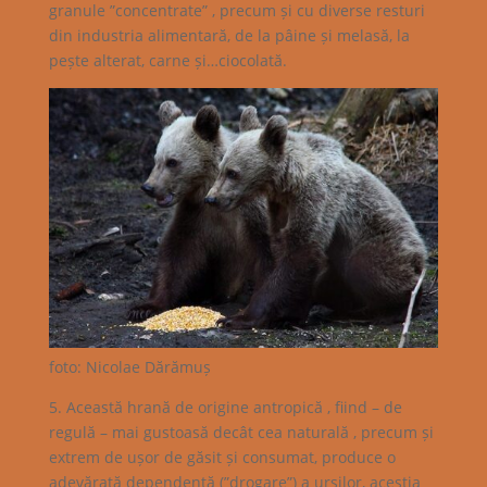
granule ”concentrate” , precum și cu diverse resturi
din industria alimentară, de la pâine și melasă, la
pește alterat, carne și…ciocolată.
foto: Nicolae Dărămuș
5. Această hrană de origine antropică , fiind – de
regulă – mai gustoasă decât cea naturală , precum și
extrem de ușor de găsit și consumat, produce o
adevărată dependență (”drogare”) a urșilor, aceștia