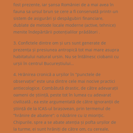
fost prezente, iar șansa României de a mai avea în
fauna sa ursul brun se cere a fi conservată printr-un
sistem de asigurări și despăgubiri financiare,
dublate de metode locale moderne (active, tehnice)
menite îndepărtării potențialilor prădători .
3. Confictele dintre om și urs sunt generate de
prezența și presiunea antropică tot mai mare asupra
habitatului natural ursin. Nu se întâlnesc ciobanii cu
urșii în centrul Bucureștiului…
4. Hrănirea cronică a urșilor în ”punctele de
observație” este una dintre cele mai nocive practici
antiecologice. Combătută drastic, de către adevarații
oameni de știință, peste tot în lumea cu adevarat
civilizată , ea este argumentată de către ignoranții de
știință de la ICAS-ul brașovean, prin termenul de
”hrănire de abatere”: o năzărire cu iz miorițic.
Chipurile, spre a se abate atenția și pofta urșilor de
la turme, ei sunt hrăniți de către om, cu cereale,