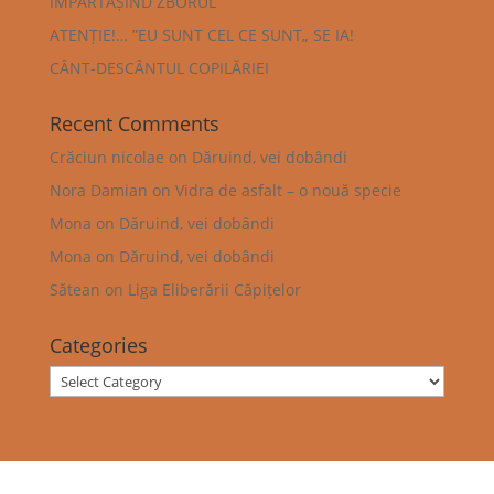
ÎMPĂRTĂȘIND ZBORUL
ATENȚIE!… ”EU SUNT CEL CE SUNT„ SE IA!
CÂNT-DESCÂNTUL COPILĂRIEI
Recent Comments
Crăciun nicolae
on
Dăruind, vei dobândi
Nora Damian
on
Vidra de asfalt – o nouă specie
Mona
on
Dăruind, vei dobândi
Mona
on
Dăruind, vei dobândi
Sătean
on
Liga Eliberării Căpițelor
Categories
Categories