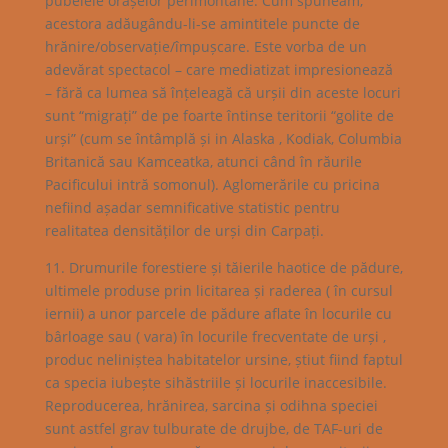
pubelele orașelor perimontane. Cum spuneam,
acestora adăugându-li-se amintitele puncte de
hrănire/observație/împușcare. Este vorba de un
adevărat spectacol – care mediatizat impresionează
– fără ca lumea să înțeleagă că urșii din aceste locuri
sunt “migrați” de pe foarte întinse teritorii “golite de
urși” (cum se întâmplă și in Alaska , Kodiak, Columbia
Britanică sau Kamceatka, atunci când în răurile
Pacificului intră somonul). Aglomerările cu pricina
nefiind așadar semnificative statistic pentru
realitatea densităților de urși din Carpați.
11. Drumurile forestiere și tăierile haotice de pădure,
ultimele produse prin licitarea și raderea ( în cursul
iernii) a unor parcele de pădure aflate în locurile cu
bârloage sau ( vara) în locurile frecventate de urși ,
produc neliniștea habitatelor ursine, știut fiind faptul
ca specia iubește sihăstriile și locurile inaccesibile.
Reproducerea, hrănirea, sarcina și odihna speciei
sunt astfel grav tulburate de drujbe, de TAF-uri de