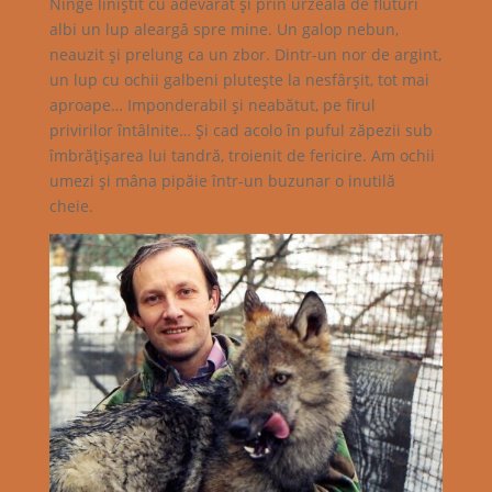
Ninge liniştit cu adevărat şi prin urzeala de fluturi
albi un lup aleargă spre mine. Un galop nebun,
neauzit şi prelung ca un zbor. Dintr-un nor de argint,
un lup cu ochii galbeni pluteşte la nesfârşit, tot mai
aproape… Imponderabil şi neabătut, pe firul
privirilor întâlnite… Şi cad acolo în puful zăpezii sub
îmbrăţişarea lui tandră, troienit de fericire. Am ochii
umezi şi mâna pipăie într-un buzunar o inutilă
cheie.