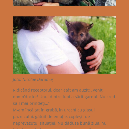
foto: Nicolae Dărămuș
Ridicând receptorul, doar atât am auzit: „Veniţi
domn’doctor! Unul dintre lupi a sărit gardul. Nu cred
să-l mai prindeţi…”
M-am încălţat în grabă, în urechi cu glasul
paznicului, gâtuit de emoţie, copleşit de
neprevăzutul situaţiei. Nu dăduse bună ziua, nu