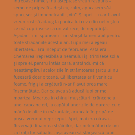
întrebase nimic şi nu aşteptase vreun răspuns –
semn de pripeală – deşi eu, calm, apucasem să-i
spun, sec şi impenetrabil: „Vin”. Şi apoi … n-ar fi avut
vreun rost să adaug la panica lui ceva din neliniştea
ce mă cuprinsese ca un val rece, de neputinţă.
Aşadar – îmi spuneam – un sfârşit lamentabil pentru
toate strădaniile acestui an. Lupii mei alegeau
libertatea… Era început de februarie. Asta era…
Chemarea irepresibilă a neamului îşi trimisese solia
şi spre ei, pentru întâia oară, arătându-mi că
neastâmpărul acelor zile în strâmtoarea ţarcului nu
fuseseră doar o toană. Că libertatea ar fi venit cu
foame, frig şi alergătură n-ar fi avut prea mare
însemnătate. Dar ea avea să aducă lupilor mei
moartea. Moartea în chinul muşcăturii crâncene a
unei capcane ori, la capătul unor zile de durere, cu o
mână de alice în măruntaie, aruncate în pripă de
puşca vreunui nepriceput. Apoi, mai era otrava…
Rezervați dinaintea străinilor, dar netemători de om
ca fraţii lor sălbatici, aşa aveau să sfârşească lupii