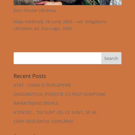
foto: Nicolae Dărămuș
Viaţa medicală, 18 iunie 2003 – vol. Dregătoria
cârtițelor, ed. Eco-Logic, 2005
Recent Posts
ATÂT : COVID ȘI ÎNȚELEPȚIRE
SINGURATICUL (POVESTE CU POST SCRIPTUM)
ÎMPĂRTĂȘIND ZBORUL
ATENȚIE!… ”EU SUNT CEL CE SUNT„ SE IA!
CÂNT-DESCÂNTUL COPILĂRIEI