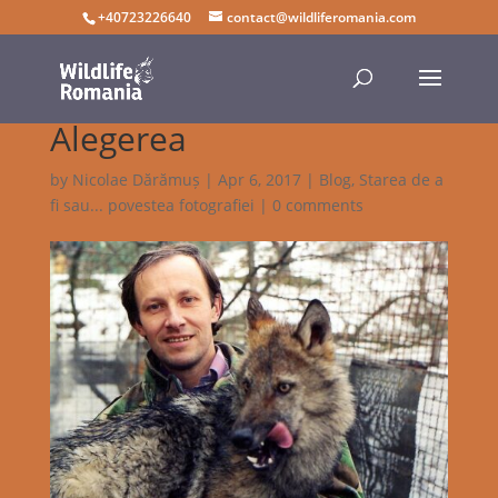
+40723226640
contact@wildliferomania.com
Alegerea
by
Nicolae Dărămuș
|
Apr 6, 2017
|
Blog
,
Starea de a
fi sau... povestea fotografiei
|
0 comments