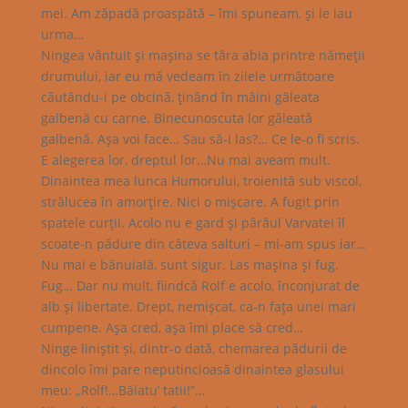
mei. Am zăpadă proaspătă – îmi spuneam, şi le iau
urma…
Ningea vântuit şi maşina se târa abia printre nămeţii
drumului, iar eu mă vedeam în zilele următoare
căutându-i pe obcină, ţinând în mâini găleata
galbenă cu carne. Binecunoscuta lor găleată
galbenă. Aşa voi face… Sau să-i las?… Ce le-o fi scris.
E alegerea lor, dreptul lor…Nu mai aveam mult.
Dinaintea mea lunca Humorului, troienită sub viscol,
strălucea în amorţire. Nici o mişcare. A fugit prin
spatele curţii. Acolo nu e gard şi pârâul Varvatei îl
scoate-n pădure din câteva salturi – mi-am spus iar…
Nu mai e bănuială, sunt sigur. Las maşina şi fug.
Fug… Dar nu mult, fiindcă Rolf e acolo, înconjurat de
alb şi libertate. Drept, nemişcat, ca-n faţa unei mari
cumpene. Aşa cred, aşa îmi place să cred…
Ninge liniştit și, dintr-o dată, chemarea pădurii de
dincolo îmi pare neputincioasă dinaintea glasului
meu: „Rolf!…Băiatu’ tatii!”…