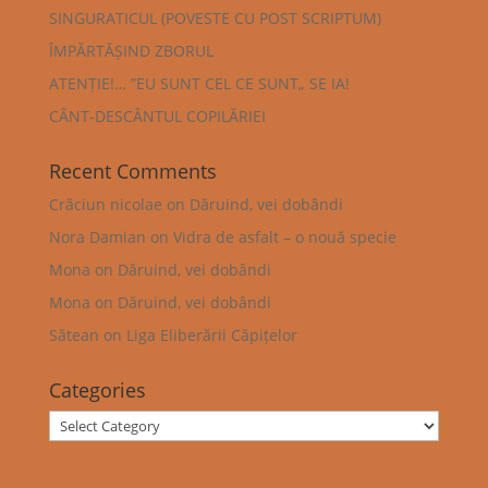
SINGURATICUL (POVESTE CU POST SCRIPTUM)
ÎMPĂRTĂȘIND ZBORUL
ATENȚIE!… ”EU SUNT CEL CE SUNT„ SE IA!
CÂNT-DESCÂNTUL COPILĂRIEI
Recent Comments
Crăciun nicolae
on
Dăruind, vei dobândi
Nora Damian
on
Vidra de asfalt – o nouă specie
Mona
on
Dăruind, vei dobândi
Mona
on
Dăruind, vei dobândi
Sătean
on
Liga Eliberării Căpițelor
Categories
Categories