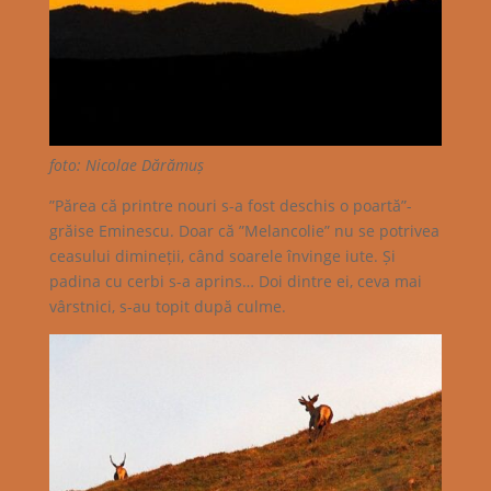
foto: Nicolae Dărămuș
”Părea că printre nouri s-a fost deschis o poartă”-
grăise Eminescu. Doar că ”Melancolie” nu se potrivea
ceasului dimineții, când soarele învinge iute. Și
padina cu cerbi s-a aprins… Doi dintre ei, ceva mai
vârstnici, s-au topit după culme.