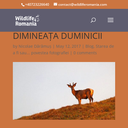
+40723226640
contact@wildliferomania.com
DIMINEAȚA DUMINICII
by
Nicolae Dărămuș
|
May 12, 2017
|
Blog
,
Starea de
a fi sau... povestea fotografiei
|
0 comments