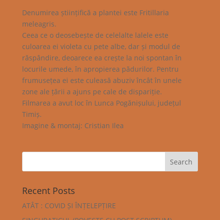
Denumirea științifică a plantei este Fritillaria
meleagris.
Ceea ce o deosebește de celelalte lalele este
culoarea ei violeta cu pete albe, dar și modul de
răspândire, deoarece ea crește la noi spontan în
locurile umede, în apropierea pădurilor. Pentru
frumusețea ei este culeasă abuziv încât în unele
zone ale țării a ajuns pe cale de dispariție.
Filmarea a avut loc în Lunca Pogănișului, județul
Timiș.
Imagine & montaj: Cristian Ilea
Recent Posts
ATÂT : COVID ȘI ÎNȚELEPȚIRE