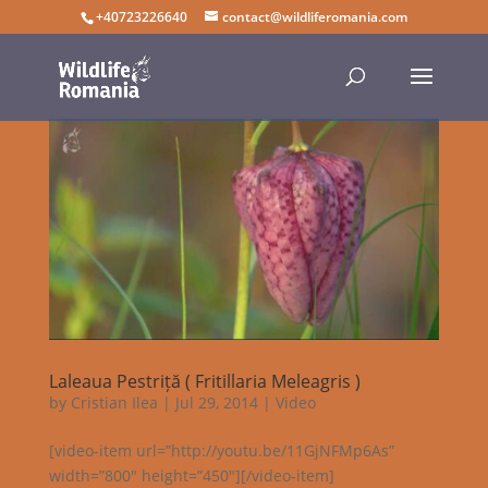
+40723226640
contact@wildliferomania.com
Laleaua Pestriță ( Fritillaria Meleagris )
by
Cristian Ilea
|
Jul 29, 2014
|
Video
[video-item url=”http://youtu.be/11GjNFMp6As”
width=”800″ height=”450″][/video-item]