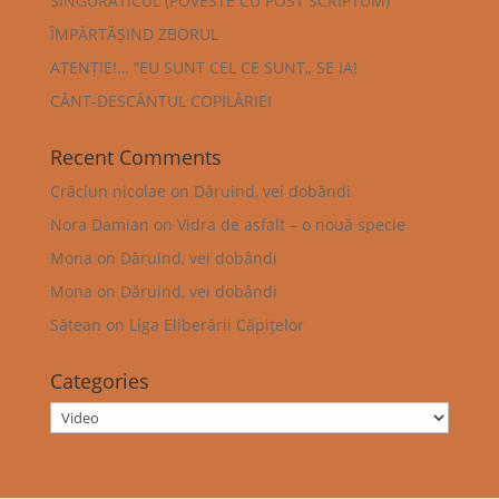
SINGURATICUL (POVESTE CU POST SCRIPTUM)
ÎMPĂRTĂȘIND ZBORUL
ATENȚIE!… ”EU SUNT CEL CE SUNT„ SE IA!
CÂNT-DESCÂNTUL COPILĂRIEI
Recent Comments
Crăciun nicolae
on
Dăruind, vei dobândi
Nora Damian
on
Vidra de asfalt – o nouă specie
Mona
on
Dăruind, vei dobândi
Mona
on
Dăruind, vei dobândi
Sătean
on
Liga Eliberării Căpițelor
Categories
Categories