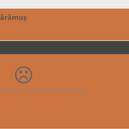
Dărămuș
dded any information to their profile yet.