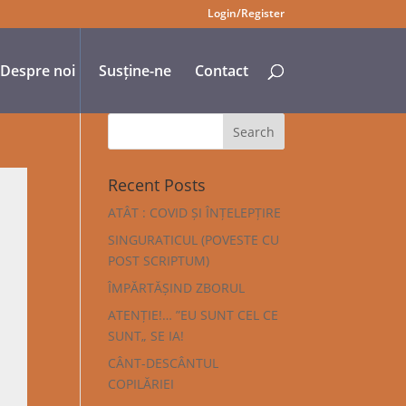
Login/Register
Despre noi
Susține-ne
Contact
Recent Posts
ATÂT : COVID ȘI ÎNȚELEPȚIRE
SINGURATICUL (POVESTE CU
POST SCRIPTUM)
ÎMPĂRTĂȘIND ZBORUL
ATENȚIE!… ”EU SUNT CEL CE
SUNT„ SE IA!
CÂNT-DESCÂNTUL
COPILĂRIEI