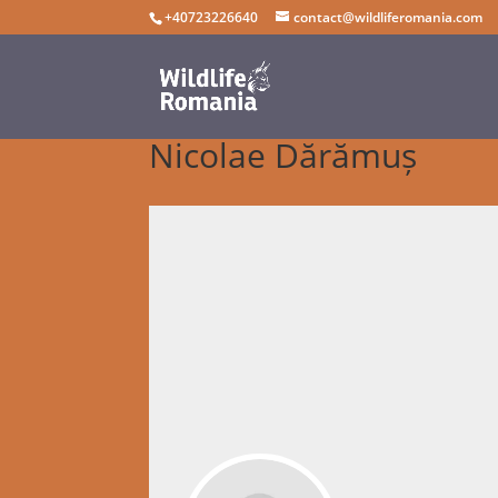
+40723226640
contact@wildliferomania.com
Nicolae Dărămuș