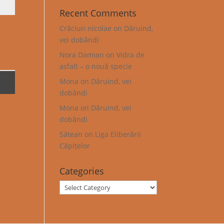
Recent Comments
Crăciun nicolae
on
Dăruind,
vei dobândi
Nora Damian
on
Vidra de
asfalt – o nouă specie
Mona
on
Dăruind, vei
dobândi
Mona
on
Dăruind, vei
dobândi
Sătean
on
Liga Eliberării
Căpițelor
Categories
Categories