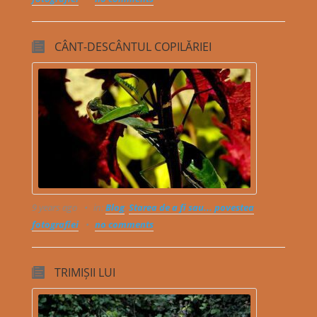
CÂNT-DESCÂNTUL COPILĂRIEI
9 years ago
in:
Blog
,
Starea de a fi sau... povestea
fotografiei
no comments
TRIMIȘII LUI