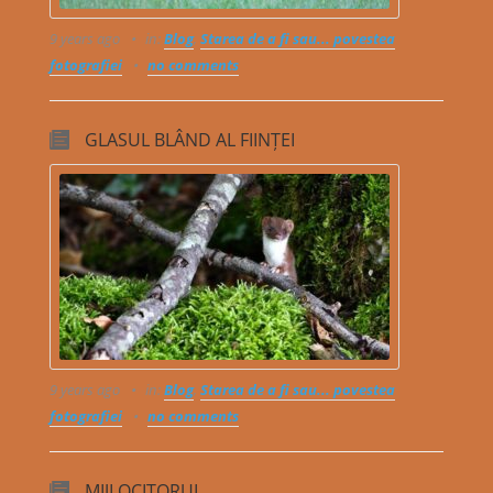
9 years ago
in:
Blog
,
Starea de a fi sau... povestea
fotografiei
no comments
GLASUL BLÂND AL FIINȚEI
9 years ago
in:
Blog
,
Starea de a fi sau... povestea
fotografiei
no comments
MIJLOCITORUL