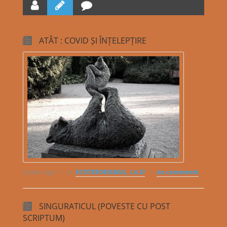
ATÂT : COVID ȘI ÎNȚELEPȚIRE
6 years ago
in:
ECOTERORISMUL, LA ZI
no comments
SINGURATICUL (POVESTE CU POST
SCRIPTUM)