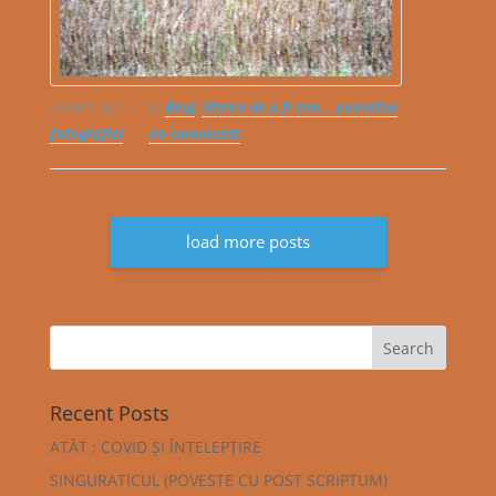
9 years ago
in:
Blog
,
Starea de a fi sau... povestea
fotografiei
no comments
load more posts
Recent Posts
ATÂT : COVID ȘI ÎNȚELEPȚIRE
SINGURATICUL (POVESTE CU POST SCRIPTUM)