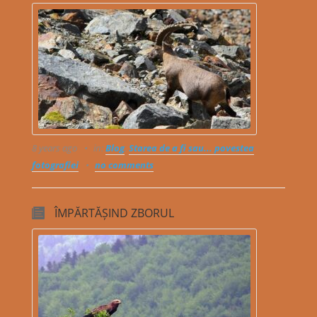
8 years ago
in:
Blog
,
Starea de a fi sau... povestea
fotografiei
no comments
ÎMPĂRTĂȘIND ZBORUL