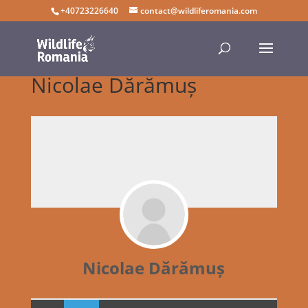
+40723226640
contact@wildliferomania.com
Nicolae Dărămuș
Nicolae Dărămuș