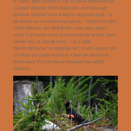
A ”căzut” spre pământ și, ras cu peria zmeurișurilor,
s-a topit departe, între rădăcinile unei buturugi
putrede. Binoclul mi-a arătat-o: ne privea țintă. Ca
de obicei, nu-mi oferea vreo șansă… ”Urcă încet spre
vârful tăieturii, dar fără fereli”- i-am spus atunci
soției. S-ar putea să nu-și ia privirea de la tine. Daca
rămân aici, va uita de mine…”. Și a uitat.
Pășind răbduriu, ”ca stând pe loc”, m-am cocoțat într-
un târziu pe cioata vecină ei. Când am declanșat
prima oară, încă se uita la tovarășa mea aflată
departe.