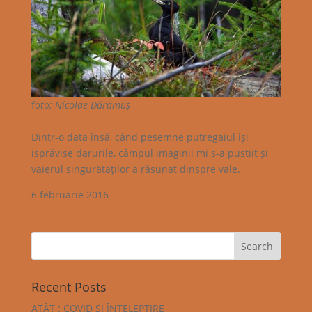
f
oto: Nicolae Dărămuș
Dintr-o dată însă, când pesemne putregaiul își
isprăvise darurile, câmpul imaginii mi s-a pustiit și
vaierul singurătăților a răsunat dinspre vale.
6 februarie 2016
Recent Posts
ATÂT : COVID ȘI ÎNȚELEPȚIRE