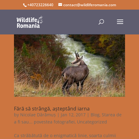
+40723226640
contact@wildliferomania.com
Fără să strângă, așteptând iarna
by
Nicolae Dărămuș
|
Jan 12, 2017
|
Blog
,
Starea de
a fi sau... povestea fotografiei
,
Uncategorized
Ca străbătută de o enigmatică linie, soarta culmii