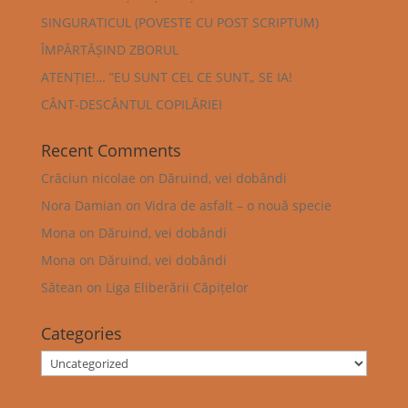
SINGURATICUL (POVESTE CU POST SCRIPTUM)
ÎMPĂRTĂȘIND ZBORUL
ATENȚIE!… ”EU SUNT CEL CE SUNT„ SE IA!
CÂNT-DESCÂNTUL COPILĂRIEI
Recent Comments
Crăciun nicolae
on
Dăruind, vei dobândi
Nora Damian
on
Vidra de asfalt – o nouă specie
Mona
on
Dăruind, vei dobândi
Mona
on
Dăruind, vei dobândi
Sătean
on
Liga Eliberării Căpițelor
Categories
Categories