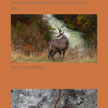
spre a mă așeza potrivit… I-am făcut și a fost de
ajuns.
foto: Nicolae Dărămuș