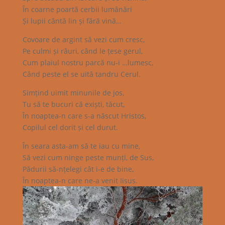
În coarne poartă cerbii lumânări
Și lupii cântă lin și fără vină…
Covoare de argint să vezi cum cresc,
Pe culmi și râuri, când le țese gerul,
Cum plaiul nostru parcă nu-i …lumesc,
Când peste el se uită tandru Cerul.
Simțind uimit minunile de jos,
Tu să te bucuri că exiști, tăcut,
În noaptea-n care s-a născut Hristos,
Copilul cel dorit și cel durut.
În seara asta-am să te iau cu mine,
Să vezi cum ninge peste munți, de Sus,
Pădurii să-nțelegi cât i-e de bine,
În noaptea-n care ne-a venit Iisus.