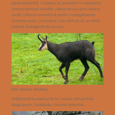
părea împărțită. Creștetul ei, păstrând în noiembrie
lumina harnicei clorofile, râdea cerului prin covorul
verde; cămară vremelnică pentru rumegătoarele
chemate acolo. La început l-am zărit pe el: un tânăr
imberb, îndrăgostit de oricine…
foto: Nicolae Dărămuș
Indiferentă la avansurile lui, mama stăruia însă
lângă prunc, învățându-l tainele ierburilor.