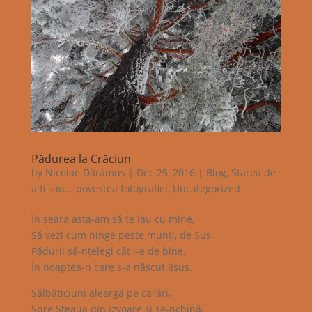
Pădurea la Crăciun
by
Nicolae Dărămuș
|
Dec 25, 2016
|
Blog
,
Starea de
a fi sau... povestea fotografiei
,
Uncategorized
În seara asta-am să te iau cu mine,
Să vezi cum ninge peste munți, de Sus.
Pădurii să-nțelegi cât i-e de bine.
În noaptea-n care s-a născut Iisus.
Sălbăticiuni aleargă pe cărări,
Spre Steaua din izvoare și se-nchină,