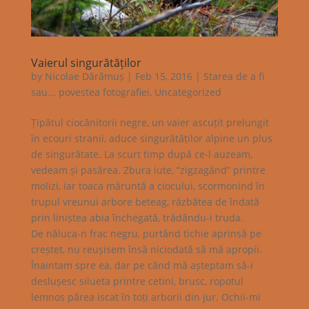
Vaierul singurătăților
by
Nicolae Dărămuș
|
Feb 15, 2016
|
Starea de a fi
sau... povestea fotografiei
,
Uncategorized
Țipătul ciocănitorii negre, un vaier ascuțit prelungit
în ecouri stranii, aduce singurătăților alpine un plus
de singurătate. La scurt timp după ce-l auzeam,
vedeam și pasărea. Zbura iute, ”zigzagând” printre
molizi, iar toaca măruntă a ciocului, scormonind în
trupul vreunui arbore beteag, răzbătea de îndată
prin liniștea abia închegată, trădându-i truda.
De năluca-n frac negru, purtând tichie aprinsă pe
creștet, nu reușisem însă niciodată să mă apropii.
Înaintam spre ea, dar pe când mă așteptam să-i
deslușesc silueta printre cetini, brusc, ropotul
lemnos părea iscat în toți arborii din jur. Ochii-mi