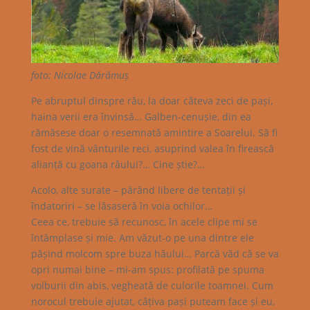
foto: Nicolae Dărămuș
Pe abruptul dinspre râu, la doar câteva zeci de pași,
haina verii era învinsă… Galben-cenușie, din ea
rămăsese doar o resemnată amintire a Soarelui. Să fi
fost de vină vânturile reci, asuprind valea în firească
alianță cu goana râului?… Cine știe?…
Acolo, alte surate – părând libere de tentații și
îndatoriri – se lăsaseră în voia ochilor…
Ceea ce, trebuie să recunosc, în acele clipe mi se
întâmplase și mie. Am văzut-o pe una dintre ele
pășind molcom spre buza hăului… Parcă văd că se va
opri numai bine – mi-am spus: profilată pe spuma
volburii din abis, vegheată de culorile toamnei. Cum
norocul trebuie ajutat, câțiva pași puteam face și eu,