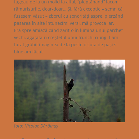
fugeau de la un molid la altul, ”pieptănand” lacom
rămurișurile, doar-doar… Și, fără excepție – semn că
fusesem văzut – zborul cu sonorități aspre, pierzând
pasărea în alte întunecimi verzi, mă provoca iar.
Era spre amiază când zărit-o în lumina unui parchet
vechi, agățată-n creștetul unui trunchi ciung. I-am
furat grăbit imaginea de la peste o suta de pași și
bine am făcut.
f
oto: Nicolae Dărămuș