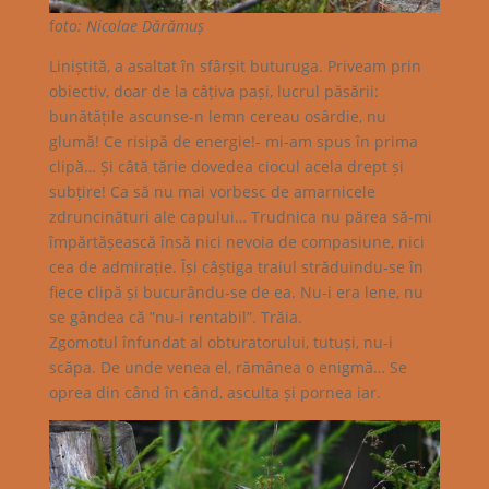
f
oto: Nicolae Dărămuș
Liniștită, a asaltat în sfârșit buturuga. Priveam prin
obiectiv, doar de la câțiva pași, lucrul păsării:
bunătățile ascunse-n lemn cereau osârdie, nu
glumă! Ce risipă de energie!- mi-am spus în prima
clipă… Și câtă tărie dovedea ciocul acela drept și
subțire! Ca să nu mai vorbesc de amarnicele
zdruncinături ale capului… Trudnica nu părea să-mi
împărtășească însă nici nevoia de compasiune, nici
cea de admirație. Își câștiga traiul străduindu-se în
fiece clipă și bucurându-se de ea. Nu-i era lene, nu
se gândea că ”nu-i rentabil”. Trăia.
Zgomotul înfundat al obturatorului, tutuși, nu-i
scăpa. De unde venea el, rămânea o enigmă… Se
oprea din când în când, asculta și pornea iar.